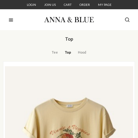
LOGIN
JOIN US
CART
ORDER
MY PAGE
Top
Tee
Top
Hood