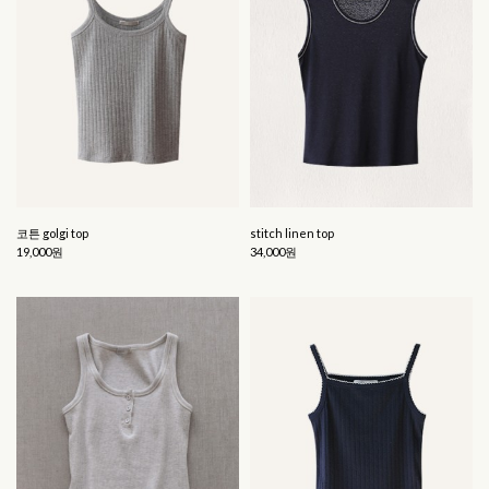
코튼 golgi top
stitch linen top
19,000원
34,000원