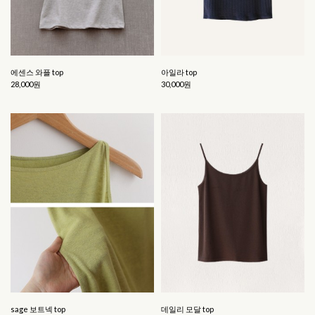
에센스 와플 top
아일라 top
28,000원
30,000원
sage 보트넥 top
데일리 모달 top