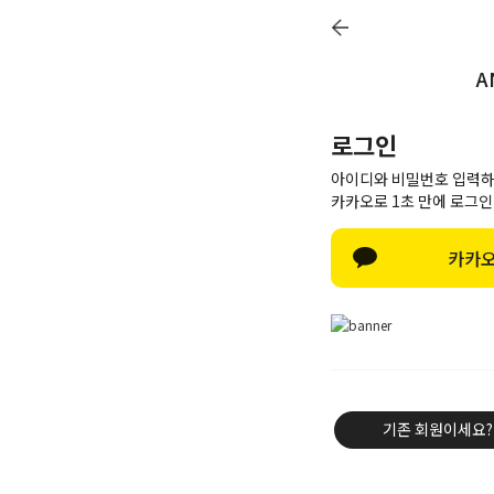
A
Q&A
Review
Notice
Delivery
로그인
아이디와 비밀번호 입력하
카카오로 1초 만에 로그인
Best item
카카오
New
Outwear
Knit & Cardigan
Shirt & Blouse
Tee & Top
기존 회원이세요?
Pants
Skirt & Dress