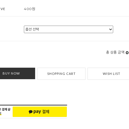
RVE
400원
0
총 상품 금액
BUY NOW
SHOPPING CART
WISH LIST