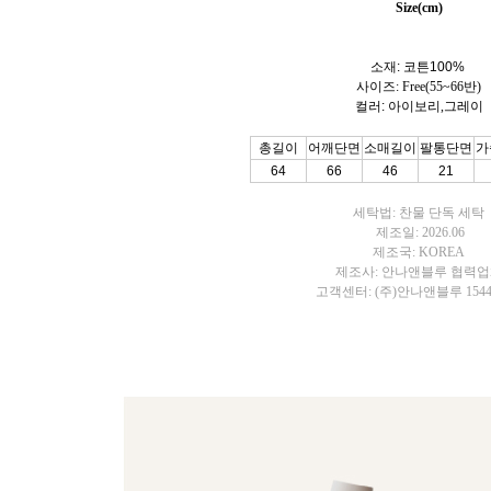
Size(cm)
소재: 코튼100%
사이즈: Free(55~66반)
컬러:
아이보리,그레이
총길이
어깨단면
소매길이
팔통단면
가
64
66
46
21
세탁법: 찬물 단독 세탁
제조일: 2026.06
제조국: KOREA
제조사: 안나앤블루 협력
고객센터: (주)안나앤블루 1544-