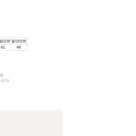
슴단면
밑단단면
61
46
업체
9574