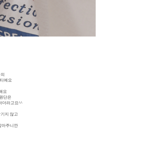
단의
 티예요
원해요
 원단은
하더라고요^^
감기지 않고
 잡아주니깐