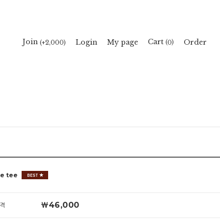
Cart
Join
Login
My page
Order
(
)
(+2,000)
0
ce tee
￦46,000
격