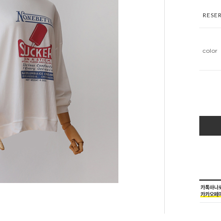
RESE
color