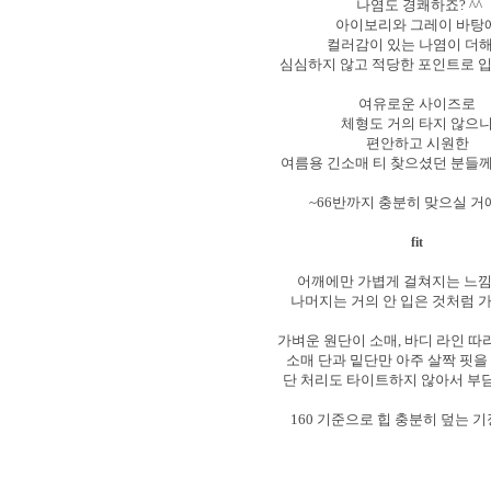
나염도 경쾌하죠? ^^
아이보리와 그레이 바탕
컬러감이 있는 나염이 더
심심하지 않고 적당한 포인트로 
여유로운 사이즈로
체형도 거의 타지 않으
편안하고 시원한
여름용 긴소매 티 찾으셨던 분들께
~66반까지 충분히 맞으실 거예
fit
어깨에만 가볍게 걸쳐지는 느
나머지는 거의 안 입은 것처럼 
가벼운 원단이 소매, 바디 라인 
소매 단과 밑단만 아주 살짝 핏
단 처리도 타이트하지 않아서 부담
160 기준으로 힙 충분히 덮는