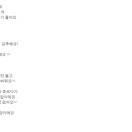
에
해져
입기 좋아요
니
 강추해요!
요 ^^
낌만 들고
가벼워요^^
따라 흐르다가
을 잡아줘요
 없어요^^
 기장이에요