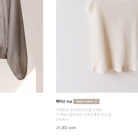
페미닌 top
어깨끈과 네크라인이 쉬폰 소재로
더 여성스럽게 입는 신축성 좋은 이너 탑
(2color)
25,000 won