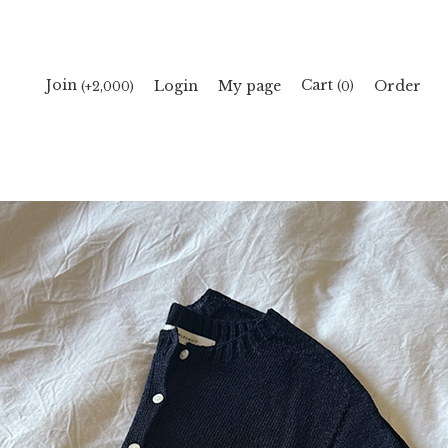
Cart
Join
Login
My page
Order
(
)
(+2,000)
0