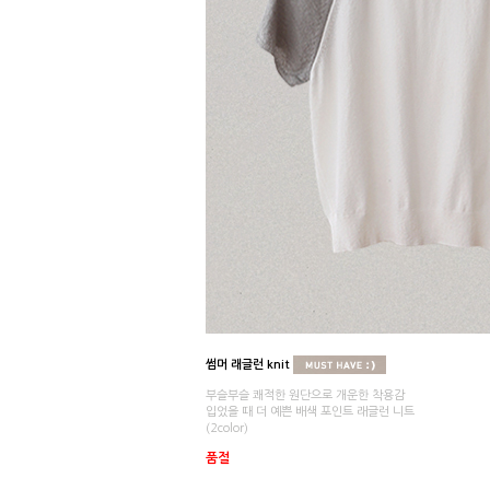
썸머 래글런 knit
부슬부슬 쾌적한 원단으로 개운한 착용감
입었을 때 더 예쁜 배색 포인트 래글런 니트
(2color)
품절