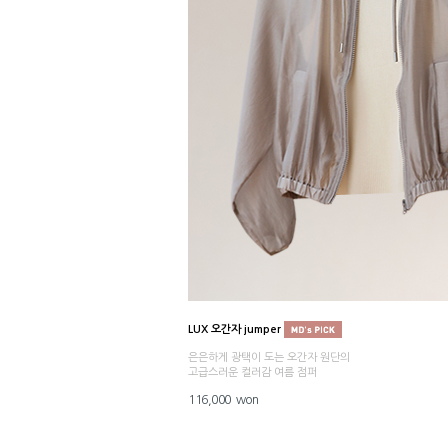
LUX 오간자 jumper
은은하게 광택이 도는 오간자 원단의
고급스러운 컬러감 여름 점퍼
116,000 won