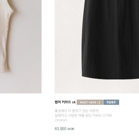
썸머 커브드 sk
풍성해서 더 분위기 있는 아웃핏
살랑하고 시원한 여름 원단 커브드 스커트
(3color)
63,000 won