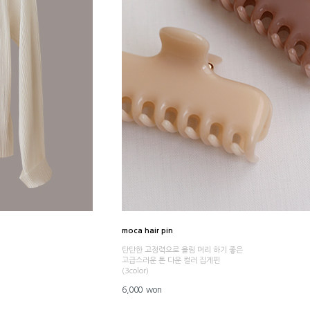
moca hair pin
탄탄한 고정력으로 올림 머리 하기 좋은
고급스러운 톤 다운 컬러 집게핀
(3color)
6,000 won