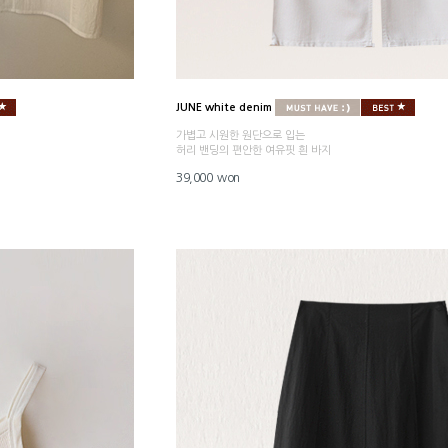
JUNE white denim
가볍고 시원한 원단으로 입는
허리 밴딩의 편안한 여유핏 흰 바지
39,000 won