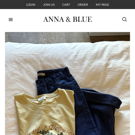
LOGIN
JOIN US
CART
ORDER
MY PAGE