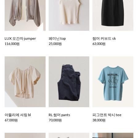
LUX 오간자 jumper
페미닌 top
썸머 커브드 sk
116,000원
25,000원
63,000원
아뜰리에 셔링 bl
RL 썸머 pants
피그먼트 박시 tee
67,000원
70,000원
38,000원