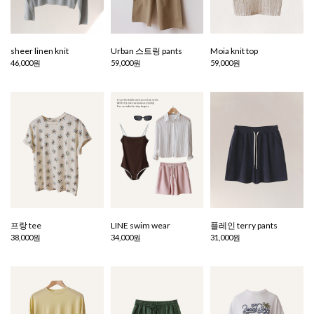
sheer linen knit
Urban 스트링 pants
Moia knit top
46,000원
59,000원
59,000원
프랑 tee
LINE swim wear
플레인 terry pants
38,000원
34,000원
31,000원