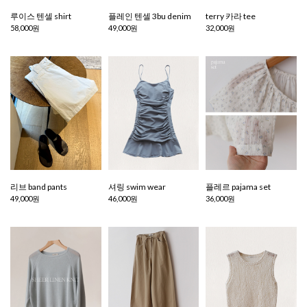
루이스 텐셀 shirt
플레인 텐셀 3bu denim
terry 카라 tee
58,000원
49,000원
32,000원
리브 band pants
셔링 swim wear
플레르 pajama set
49,000원
46,000원
36,000원