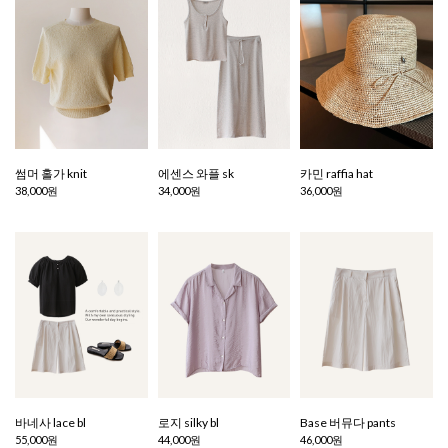
썸머 홀가 knit
에센스 와플 sk
카민 raffia hat
38,000원
34,000원
36,000원
바네사 lace bl
로지 silky bl
Base 버뮤다 pants
55,000원
44,000원
46,000원