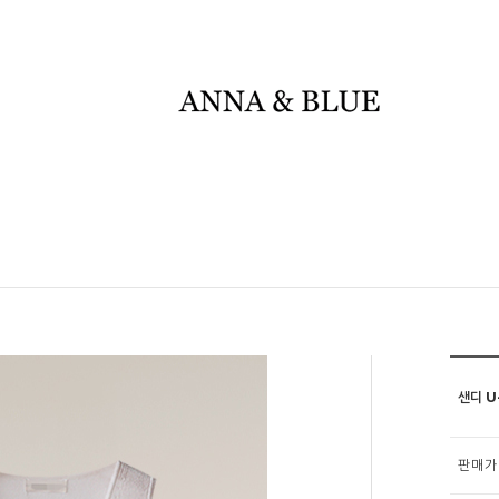
샌디 U-
판매가