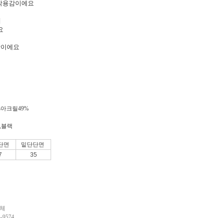
 착용감이에요
에
요
기장이에요
%아크릴49%
,블랙
단면
밑단단면
7
35
업체
9574