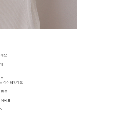
이에요
중에
티로
하는 아이템인데요
 만든
데
자인이에요
보면