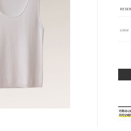
RESE
color