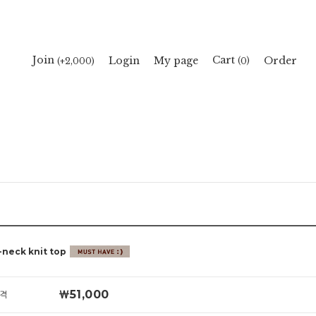
Cart
Join
Login
My page
Order
(
)
(+2,000)
0
neck knit top
￦51,000
격