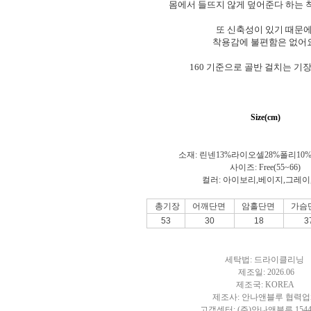
몸에서 들뜨지 않게 덮어준다 하는
또 신축성이 있기 때문
착용감에 불편함은 없어
160 기준으로 골반 걸치는 
Size(cm)
소재: 린넨13
%라이오셀28%폴리10
사이즈: Free(55~66)
컬러:
아이보리,베이지,그레이
총기장
어깨단면
암홀단면
가슴
53
30
18
3
세탁법: 드라이클리닝
제조일: 2026.06
제조국: KOREA
제조사: 안나앤블루 협력
고객센터: (주)안나앤블루 1544-