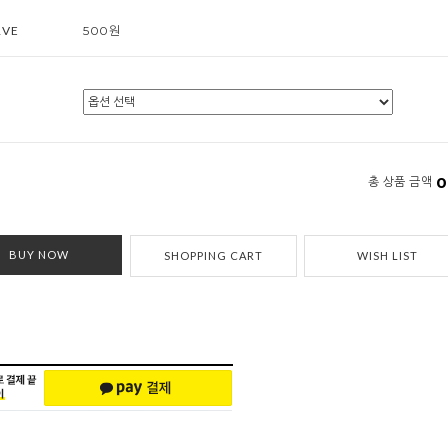
RVE
500원
0
총 상품 금액
BUY NOW
SHOPPING CART
WISH LIST