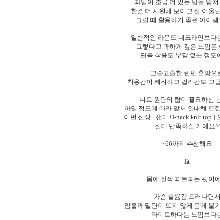
파임이 조금 더 있는 탑을 받
한결 더 시원해 보이고 잘 어울릴
그럴 때 활용하기 좋은 아이
일반적인 라운드 네크라인보다
그렇다고 과하게 깊은 느낌은
단독 착용도 부담 없는 정도
고슬고슬한 린넨 혼방으
착용감이 쾌적하고 컬러감도 고
니트 원단의 탑이 필요하신 
파임 정도에 따라 앞서 안내해 드
이번 신상 [ 샌디 U-neck knit top
절대 만족하실 거예요^
~66까지 추천해요
fit
몸에 살짝 피트되는 핏이
가슴 볼륨감 드러나면
암홀과 밑단이 뜨지 않게 몸에 붙
타이트하다는 느낌보다