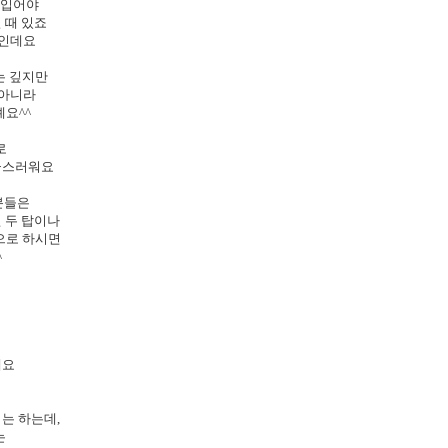
쳐 입어야
 때 있죠
템인데요
는 깊지만
 아니라
예요^^
로
급스러워요
분들은
린 두 탑이나
 ] 으로 하시면
^
에요
서
기는 하는데,
는