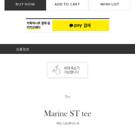
BUY NOW
ADD TO CART
WISH LIST
상품정보