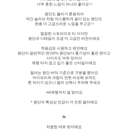
너무 흔한 느낌이 아니라 좋아요^^
원단도 폴리가 혼용되어
약간 슬러브 처럼 어스름하게 결이 있는 원단도
한층 더 고급스러운 느낌을 주고요^^
깔끔한 스트라이프 티 이지만
원단과 디테일이 조금 더 고급진 버전이에요
착용감은 시원하고 편안해요
원단이 일반적인 면100% 원단보다 통기성이 좋은 편이고
사이즈도 여유 있어서
체형 타지 않고 입기 좋은 스타일이에요
컬러는 원단 바닥 기준으로 구분을 했어요
아이보리와 크림이 언뜻 비슷해 보여도
톤 차이가 있으니 컬러 선택시 주의해 주세요
~66체형까지 잘 맞아요
* 원단의 특성상 안감이 더 진한 컬러예요
fit
차분한 여유 핏이에요