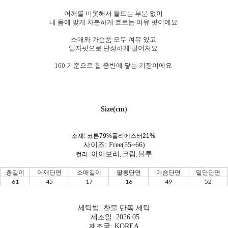
어깨를 비롯해서 들뜨는 부분 없이
내 몸에 맞게 차분하게 흐르는 여유 핏이에요
소매와 가슴품 모두 여유 있고
일자핏으로 단정하게 떨어져요
160 기준으로 힙 중반에 닿는 기장이에요
Size(cm)
소재: 코튼79%폴리에스터21%
사이즈: Free(55~66)
아이보리,크림,블루
컬러:
총길이
어깨단면
소매길이
팔통단면
가슴단면
밑단단면
61
45
17
16
49
52
세탁법: 찬물 단독 세탁
제조일: 2026.05
제조국: KOREA