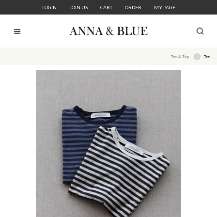
LOGIN
JOIN US
CART
ORDER
MY PAGE
Tee & Top
Tee