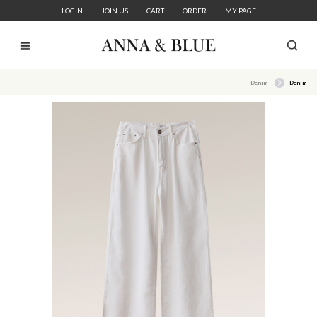
LOGIN
JOIN US
CART
ORDER
MY PAGE
Denim
Denim