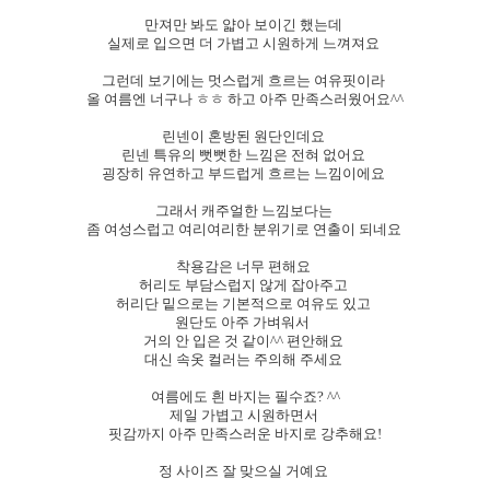
만져만 봐도 얇아 보이긴 했는데
실제로 입으면 더 가볍고 시원하게 느껴져요
그런데 보기에는 멋스럽게 흐르는 여유핏이라
올 여름엔 너구나 ㅎㅎ 하고 아주 만족스러웠어요^^
린넨이 혼방된 원단인데요
린넨 특유의 뻣뻣한 느낌은 전혀 없어요
굉장히 유연하고 부드럽게 흐르는 느낌이에요
그래서 캐주얼한 느낌보다는
좀 여성스럽고 여리여리한 분위기로 연출이 되네요
착용감은 너무 편해요
허리도 부담스럽지 않게 잡아주고
허리단 밑으로는 기본적으로 여유도 있고
원단도 아주 가벼워서
거의 안 입은 것 같이^^ 편안해요
대신 속옷 컬러는 주의해 주세요
여름에도 흰 바지는 필수죠? ^^
제일 가볍고 시원하면서
핏감까지 아주 만족스러운 바지로 강추해요!
정 사이즈 잘 맞으실 거예요