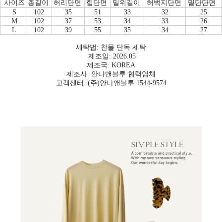
사이즈
총길이
허리단면
힙단면
밑위길이
허벅지단면
밑단단면
S
102
35
51
33
32
25
M
102
37
53
34
33
26
L
102
39
55
35
34
27
세탁법: 찬물 단독 세탁
제조일: 2026.05
제조국: KOREA
제조사: 안나앤블루 협력업체
고객센터: (주)안나앤블루 1544-9574