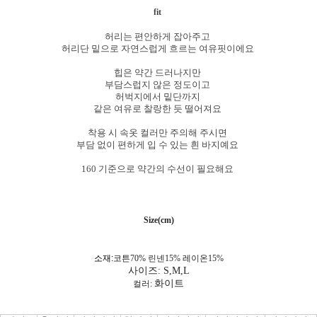
fit
허리는 편안하게 잡아주고
허리단 밑으로 자연스럽게 흐르는 여유핏이에요
힙은 약간 드러나지만
부담스럽지 않은 정도이고
허벅지에서 밑단까지
같은 여유로 찰랑한 듯 떨어져요
착용 시 속옷 컬러만 주의해 주시면
부담 없이 편하게 입 수 있는 흰 바지예요
160 기준으로 약간의 수선이 필요해요
Size(cm)
소재:
코튼70% 린넨15% 레이온15%
사이즈: S,M,L
화이트
컬러: