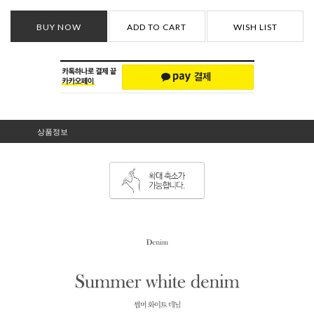
BUY NOW
ADD TO CART
WISH LIST
상품정보