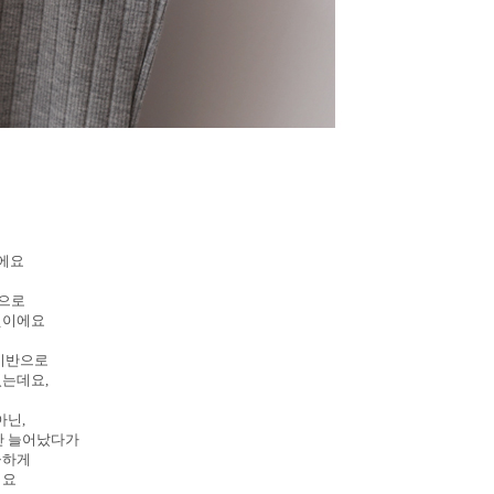
이에요
단으로
핏이에요
 기반으로
있는데요,
아닌,
만 늘어났다가
끔하게
어요