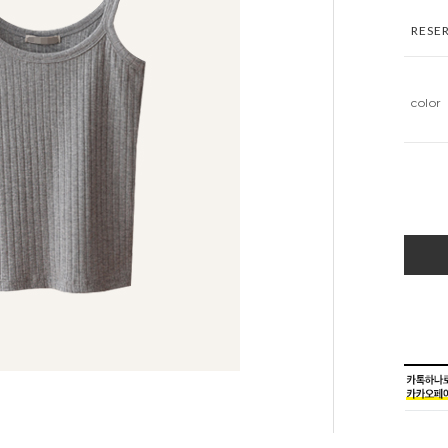
RESE
color