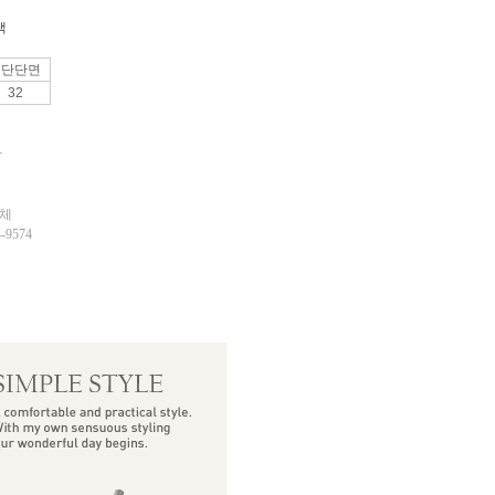
랙
밑단단면
32
탁
업체
9574