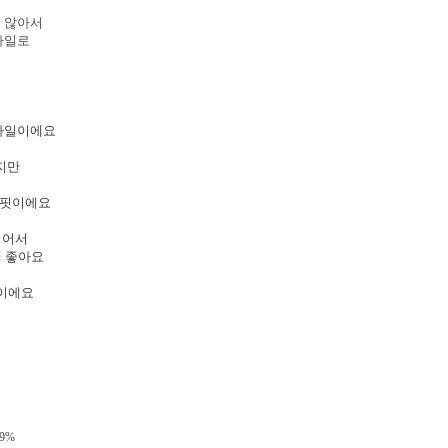
지 않아서
타일로
스타일이에요
지만
서
 핏이에요
적어서
께 좋아요
장이에요
9%