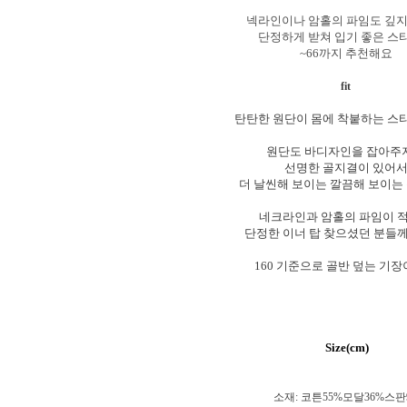
넥라인이나 암홀의 파임도 깊
단정하게 받쳐 입기 좋은 스
~66까지 추천해요
fit
탄탄한 원단이 몸에 착붙하는 
원단도 바디자인을 잡아주
선명한 골지결이 있어
더 날씬해 보이는 깔끔해 보이는
네크라인과 암홀의 파임이 
단정한 이너 탑 찾으셨던 분들
160 기준으로 골반 덮는 기
Size(cm)
소재:
코튼55%모달36%스판