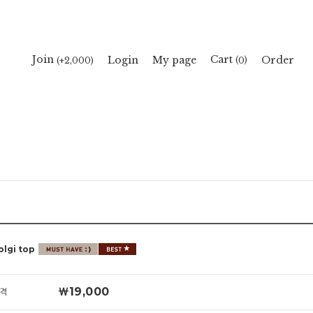
Cart
Join
Login
My page
Order
(
)
(+2,000)
0
lgi top
￦19,000
격