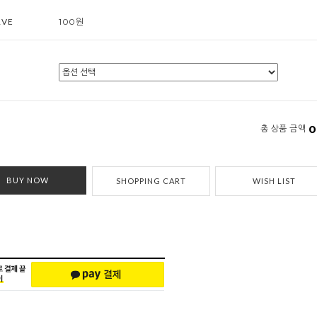
RVE
100원
0
총 상품 금액
BUY NOW
SHOPPING CART
WISH LIST