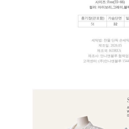
사이즈: Free(55~66)
컬러:
아이보리,그레이,블
총기장(끈포함)
가슴단면
51
32
세탁법: 찬물 단독 손세
제조일: 2026.05
제조국: KOREA
제조사: 안나앤블루 협력
고객센터: (주)안나앤블루 1544-