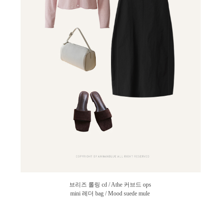
브리즈 롤링 cd / Athe 커브드 ops
mini 레더 bag / Mood suede mule