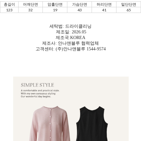
총길이
어깨단면
암홀단면
가슴단면
허리단면
밑단단면
123
32
19
43
41
65
세탁법: 드라이클리닝
제조일: 2026.05
제조국:KOREA
제조사: 안나앤블루 협력업체
고객센터: (주)안나앤블루 1544-9574