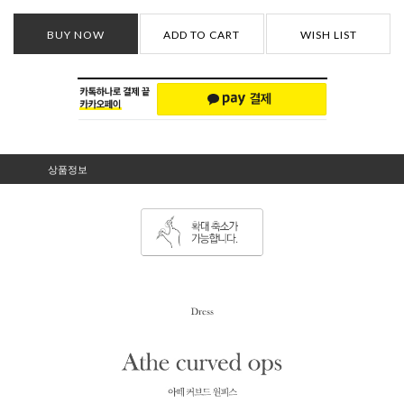
BUY NOW
ADD TO CART
WISH LIST
상품정보