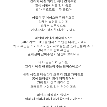
컬러가 예쁜 가디건 하나 걸쳐주면
일상 생활에서도 입기 좋고
휴가 룩으로도 너무 좋죠^^
심플한 듯 여성스러운 라인으로
상체는 날씬해 보이게
하체는 벌룬핏으로
여성스럽게 강조한 디자인이에요
라인이 어딘가 익숙하죠? ^^
[ Athe 커브드 sk ] 를 원피스로 만든 디자인이에요
하의 부분은 스커트와 마찬가지로 볼륨감 있게 만들어 주고
상대적으로 상체 부분은
절개선이 잡아주면서 날씬해 보이네요
내가 공들이지 않아도
알아서 예쁜 핏 만들어 주는 원피스예요^^
원단 성질도 비슷한데 조금 더 얇고 가벼워요
몸에 들러붙지 않아 쾌적하면서
관리하기 쉬운 원단이고
오래도록 변형도 없는 원단이에요
라인도 심심하지 않아서
여러 해 질리지 않게 입기 좋으실 거예요^^
~66까지 강추해요!