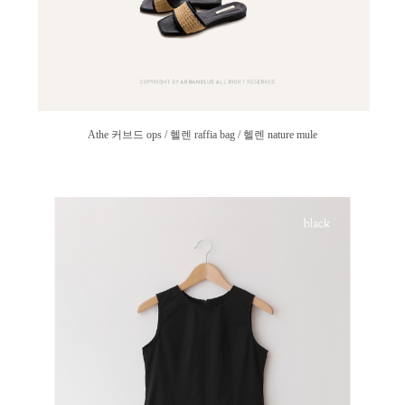
Athe 커브드 ops / 헬렌 raffia bag / 헬렌 nature mule