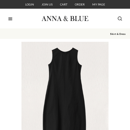
LOGIN
JOIN US
CART
ORDER
MY PAGE
Skirt & Dress