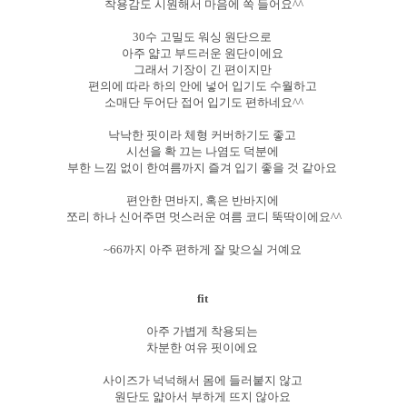
착용감도 시원해서 마음에 쏙 들어요^^
30수 고밀도 워싱 원단으로
아주 얇고 부드러운 원단이에요
그래서 기장이 긴 편이지만
편의에 따라 하의 안에 넣어 입기도 수월하고
소매단 두어단 접어 입기도 편하네요^^
낙낙한 핏이라 체형 커버하기도 좋고
시선을 확 끄는 나염도 덕분에
부한 느낌 없이 한여름까지 즐겨 입기 좋을 것 같아요
편안한 면바지, 혹은 반바지에
쪼리 하나 신어주면 멋스러운 여름 코디 뚝딱이에요^^
~66까지 아주 편하게 잘 맞으실 거예요
fit
아주 가볍게 착용되는
차분한 여유 핏이에요
사이즈가 넉넉해서 몸에 들러붙지 않고
원단도 얇아서 부하게 뜨지 않아요