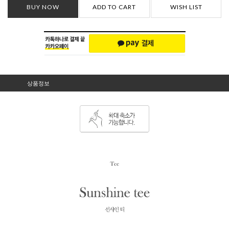
BUY NOW
ADD TO CART
WISH LIST
상품정보