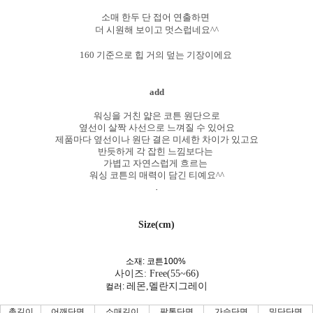
소매 한두 단 접어 연출하면
더 시원해 보이고 멋스럽네요^^
160 기준으로 힙 거의 덮는 기장이에요
add
워싱을 거친 얇은 코튼 원단으로
옆선이 살짝 사선으로 느껴질 수 있어요
제품마다 옆선이나 원단 결은 미세한 차이가 있고요
반듯하게 각 잡힌 느낌보다는
가볍고 자연스럽게 흐르는
워싱 코튼의 매력이 담긴 티예요^^
.
Size(cm)
소재: 코튼100%
사이즈: Free(55~66)
레몬,멜란지그레이
컬러:
총길이
어깨단면
소매길이
팔통단면
가슴단면
밑단단면