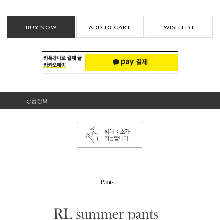
BUY NOW
ADD TO CART
WISH LIST
상품정보