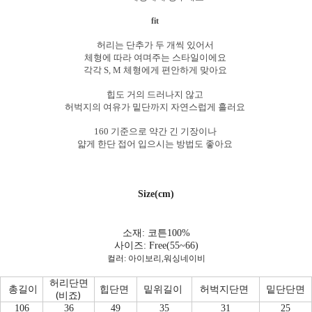
fit
허리는 단추가 두 개씩 있어서
체형에 따라 여며주는 스타일이에요
각각 S, M 체형에게 편안하게 맞아요
힙도 거의 드러나지 않고
허벅지의 여유가 밑단까지 자연스럽게 흘러요
160 기준으로 약간 긴 기장이나
얇게 한단 접어 입으시는 방법도 좋아요
Size(cm)
소재: 코튼100
%
사이즈: Free(55~66)
컬러:
아이보리,워싱네이비
허리단면
총길이
힙단면
밑위길이
허벅지단면
밑단단면
(비죠)
106
36
49
35
31
25