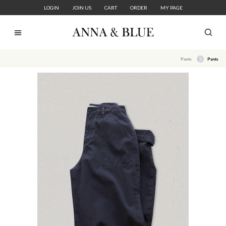
LOGIN
JOIN US
CART
ORDER
MY PAGE
Pants
Pants