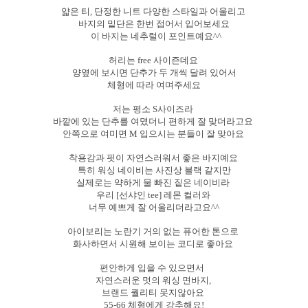
얇은 티, 단정한 니트 다양한 스타일과 어울리고
바지의 밑단은
한번 접어서 입어보세요
이 바지는 네추럴이 포인트예요^^
허리는 free 사이즌데요
양옆에 보시면 단추가 두 개씩 달려 있어서
체형에 따라 여며주세요
저는 평소 S사이즈라
바깥에 있는 단추를 여몄더니 편하게 잘 맞더라고요
안쪽으로 여미면 M 입으시는 분들이 잘 맞아요
착용감과 핏이 자연스러워서 좋은 바지예요
특히 워싱 네이비는 사진상 블랙 같지만
실제로는 약하게 물 빠진 짙은 네이비라
우리 [선샤인 tee] 레몬 컬러와
너무 예쁘게 잘 어울리더라고요^^
아이보리는 노란기 거의 없는 퓨어한 톤으로
화사하면서 시원해 보이는 코디로 좋아요
편안하게 입을 수 있으면서
자연스러운 멋의 워싱 면바지,
브랜드 퀄리티 못지않아요
55-66 체형에게 강추해요!