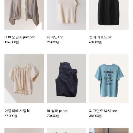
LUX 오간자 jumper
페미닌 top
썸머 커브드 sk
116,000원
25,000원
63,000원
아뜰리에 셔링 bl
RL 썸머 pants
피그먼트 박시 tee
67,000원
70,000원
38,000원