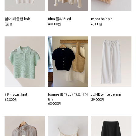
썸머 래글런 knit
Rina 플리츠 cd
moca hair pin
(품절)
40,000원
6,000원
앰버 scasi knit
bonnie 홀가 cd (다크네이
JUNE white denim
비)
62,000원
39,000원
60,000원