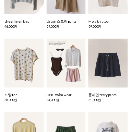
sheer linen knit
Urban 스트링 pants
Moia knit top
46,000원
59,000원
59,000원
프랑 tee
LINE swim wear
플레인 terry pants
38,000원
34,000원
31,000원