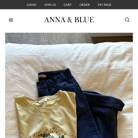
LOGIN
JOIN US
CART
ORDER
MY PAGE