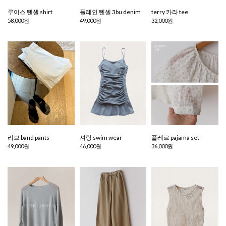
루이스 텐셀 shirt
플레인 텐셀 3bu denim
terry 카라 tee
58,000원
49,000원
32,000원
리브 band pants
셔링 swim wear
플레르 pajama set
49,000원
46,000원
36,000원