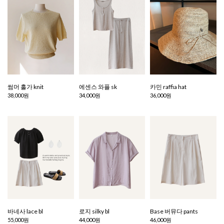
썸머 홀가 knit
에센스 와플 sk
카민 raffia hat
38,000원
34,000원
36,000원
바네사 lace bl
로지 silky bl
Base 버뮤다 pants
55,000원
44,000원
46,000원