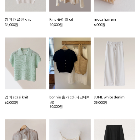
썸머 래글런 knit
Rina 플리츠 cd
moca hair pin
34,000원
40,000원
6,000원
앰버 scasi knit
bonnie 홀가 cd (다크네이
JUNE white denim
비)
62,000원
39,000원
60,000원