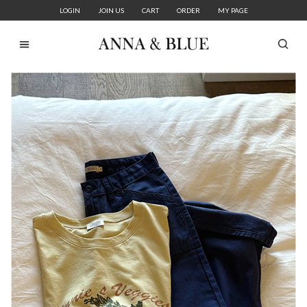
LOGIN
JOIN US
CART
ORDER
MY PAGE