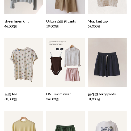
sheer linen knit
Urban 스트링 pants
Moia knit top
46,000원
59,000원
59,000원
프랑 tee
LINE swim wear
플레인 terry pants
38,000원
34,000원
31,000원