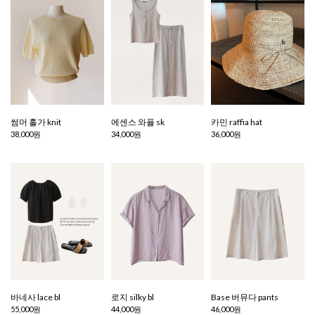
썸머 홀가 knit
에센스 와플 sk
카민 raffia hat
38,000원
34,000원
36,000원
바네사 lace bl
로지 silky bl
Base 버뮤다 pants
55,000원
44,000원
46,000원