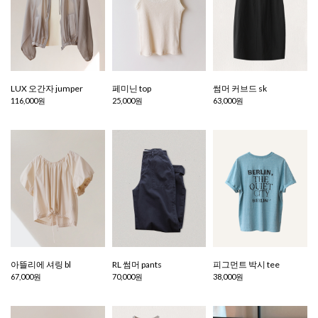
LUX 오간자 jumper
페미닌 top
썸머 커브드 sk
116,000원
25,000원
63,000원
아뜰리에 셔링 bl
RL 썸머 pants
피그먼트 박시 tee
67,000원
70,000원
38,000원