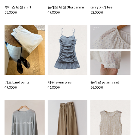
루이스 텐셀 shirt
플레인 텐셀 3bu denim
terry 카라 tee
58,000원
49,000원
32,000원
리브 band pants
셔링 swim wear
플레르 pajama set
49,000원
46,000원
36,000원