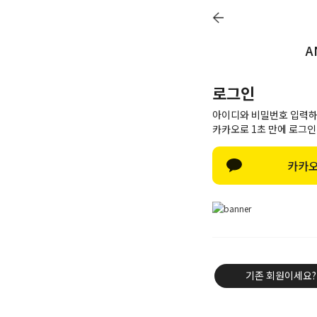
A
Q&A
Review
Notice
Delivery
로그인
아이디와 비밀번호 입력하
카카오로 1초 만에 로그인
Best item
카카오
New
Outwear
Knit & Cardigan
Shirt & Blouse
Tee & Top
기존 회원이세요?
Pants
Skirt & Dress