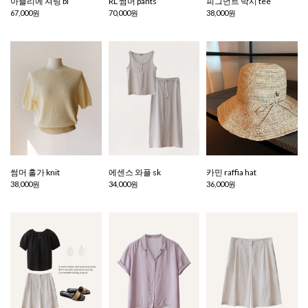
아뜰리에 셔링 bl
RL 썸머 pants
피그먼트 박시 tee
67,000원
70,000원
38,000원
썸머 홀가 knit
에센스 와플 sk
카민 raffia hat
38,000원
34,000원
36,000원