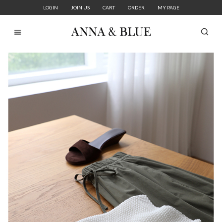
LOGIN
JOIN US
CART
ORDER
MY PAGE