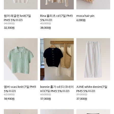
썸머 래글런 knit(7일
Rina 플리츠 cd (7일 PM5
moca hair pin
PM5 5% 마감)
5% 마감)
6,000원
34,000원
40,000원
32,300원
38,000원
앰버 scasi knit (7일 PM5
bonnie 홀가 cd (다크네이
JUNE white denim(7일
5% 마감)
비)(7일 PM5 5% 마감)
PM5 5% 마감)
62,000원
60,000원
39,000원
58,900원
57,000원
37,000원