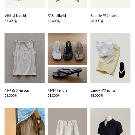
바네사 lace bl
로지 silky bl
Base 버뮤다 pants
55,000원
44,000원
46,000원
에센스 와플 top
시에나 mule
candy 4부 pants
28,000원
51,000원
38,000원