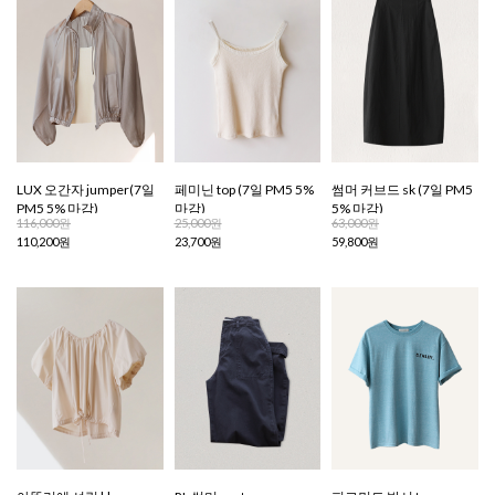
LUX 오간자 jumper(7일
페미닌 top (7일 PM5 5%
썸머 커브드 sk (7일 PM5
PM5 5% 마감)
마감)
5% 마감)
116,000원
25,000원
63,000원
110,200원
23,700원
59,800원