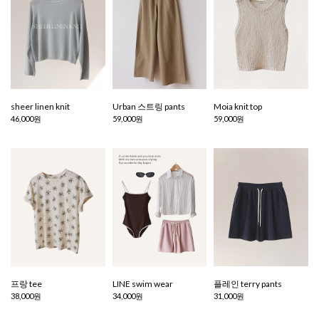
sheer linen knit
Urban 스트링 pants
Moia knit top
46,000원
59,000원
59,000원
프랑 tee
LINE swim wear
플레인 terry pants
38,000원
34,000원
31,000원