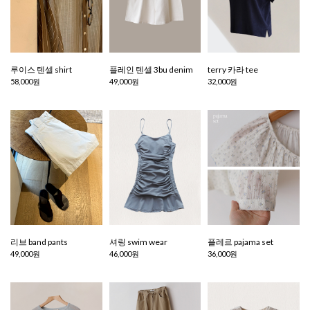
루이스 텐셀 shirt
플레인 텐셀 3bu denim
terry 카라 tee
58,000원
49,000원
32,000원
리브 band pants
셔링 swim wear
플레르 pajama set
49,000원
46,000원
36,000원