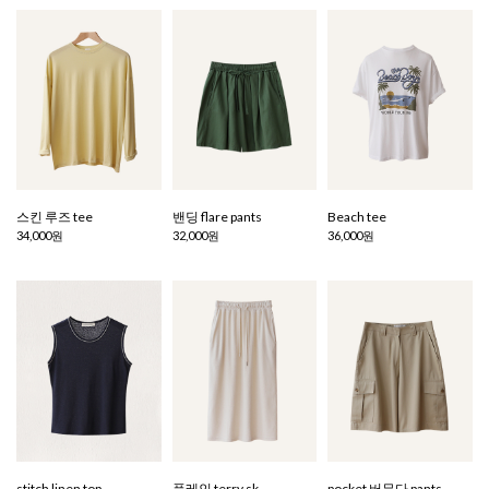
스킨 루즈 tee
밴딩 flare pants
Beach tee
34,000원
32,000원
36,000원
stitch linen top
플레인 terry sk
pocket 버뮤다 pants