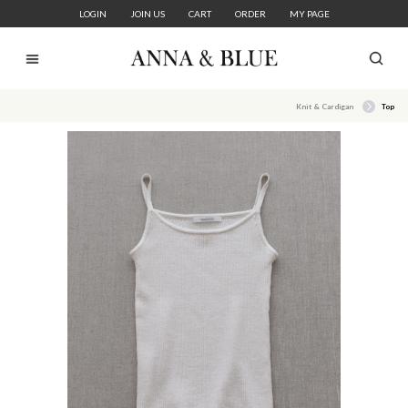
LOGIN
JOIN US
CART
ORDER
MY PAGE
Knit & Cardigan
Top