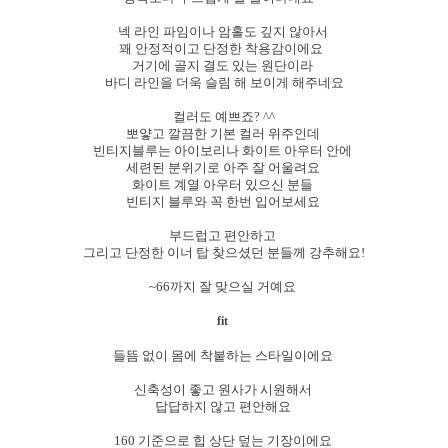
넥 라인 파임이나 암홀도 깊지 않아서
꽤 안정적이고 단정한 착용감이에요
거기에 골지 결도 있는 원단이라
바디 라인을 더욱 슬림 해 보이게 해주네요
컬러도 예쁘죠? ^^
뽀얗고 깔끔한 기본 컬러 위주인데
빈티지블루는 아이보리나 화이트 아우터 안에
세련된 분위기로 아주 잘 어울려요
화이트 계열 아우터 있으신 분들
빈티지 블루와 꼭 한번 입어보세요
부드럽고 편안하고
그리고 단정한 이너 탑 찾으셨던 분들께 강추해요!
~66까지 잘 맞으실 거예요
fit
들뜸 없이 몸에 착붙하는 스타일이에요
신축성이 좋고 원사가 시원해서
답답하지 않고 편안해요
160 기준으로 힙 상단 덮는 기장이에요