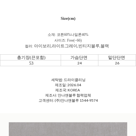
Size(cm)
소재: 코튼60%나일론40
%
사이즈: Free(~66)
아이보리,라이트그레이,빈티지블루,블랙
컬러:
총기장(끈포함)
가슴단면
밑단단면
24
26
53
세탁법: 드라이클리닝
제조일: 2026.04
제조국: KOREA
제조사: 안나앤블루 협력업체
고객센터: (주)안나앤블루 1544-9574