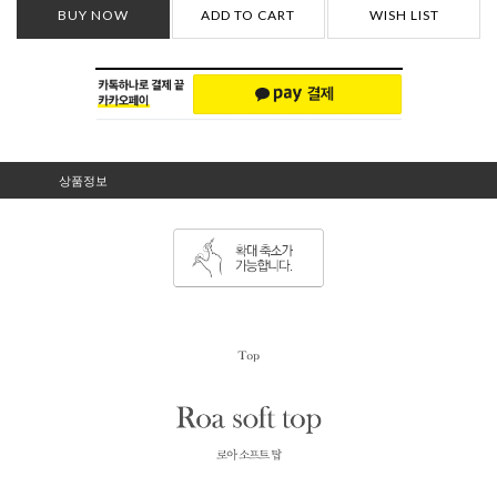
BUY NOW
ADD TO CART
WISH LIST
상품정보