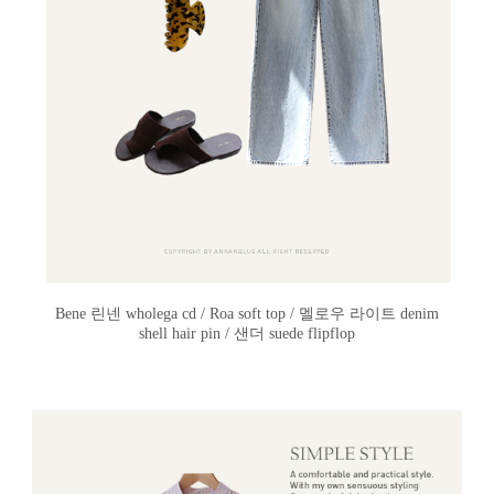
Bene 린넨 wholega cd / Roa soft top / 멜로우 라이트 denim
shell hair pin / 샌더 suede flipflop