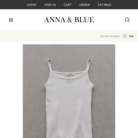
LOGIN
JOIN US
CART
ORDER
MY PAGE
Knit & Cardigan
Top