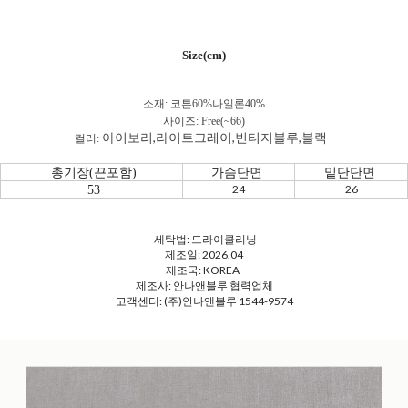
Size(cm)
소재: 코튼60%나일론40
%
사이즈: Free(~66)
아이보리,라이트그레이,빈티지블루,블랙
컬러:
총기장(끈포함)
가슴단면
밑단단면
24
26
53
세탁법: 드라이클리닝
제조일: 2026.04
제조국: KOREA
제조사: 안나앤블루 협력업체
고객센터: (주)안나앤블루 1544-9574