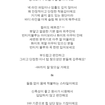
넥 라인 파임이나 암홀도 깊지 않아서
꽤 안정적이고 단정한 착용감이에요
거기에 골지 결도 있는 원단이라
바디 라인을 더욱 슬림 해 보이게 해주네요
컬러도 예쁘죠? ^^
뽀얗고 깔끔한 기본 컬러 위주인데
빈티지블루는 아이보리나 화이트 아우터 안에
세련된 분위기로 아주 잘 어울려요
화이트 계열 아우터 있으신 분들
빈티지 블루와 꼭 한번 입어보세요
부드럽고 편안하고
그리고 단정한 이너 탑 찾으셨던 분들께 강추해요!
~66까지 잘 맞으실 거예요
fit
들뜸 없이 몸에 착붙하는 스타일이에요
신축성이 좋고 원사가 시원해서
답답하지 않고 편안해요
160 기준으로 힙 상단 덮는 기장이에요