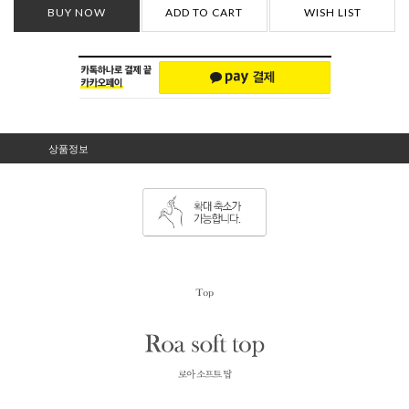
BUY NOW
ADD TO CART
WISH LIST
상품정보