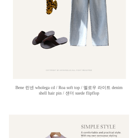
Bene 린넨 wholega cd / Roa soft top / 멜로우 라이트 denim
shell hair pin / 샌더 suede flipflop