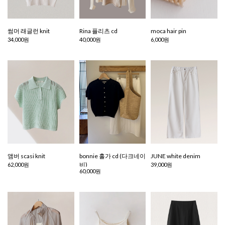
썸머 래글런 knit
Rina 플리츠 cd
moca hair pin
34,000원
40,000원
6,000원
앰버 scasi knit
bonnie 홀가 cd (다크네이
JUNE white denim
비)
62,000원
39,000원
60,000원