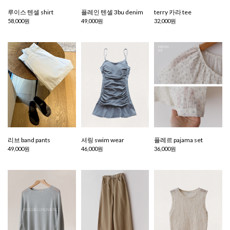
루이스 텐셀 shirt
플레인 텐셀 3bu denim
terry 카라 tee
58,000원
49,000원
32,000원
리브 band pants
셔링 swim wear
플레르 pajama set
49,000원
46,000원
36,000원