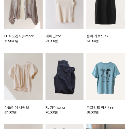
LUX 오간자 jumper
페미닌 top
썸머 커브드 sk
116,000원
25,000원
63,000원
아뜰리에 셔링 bl
RL 썸머 pants
피그먼트 박시 tee
67,000원
70,000원
38,000원