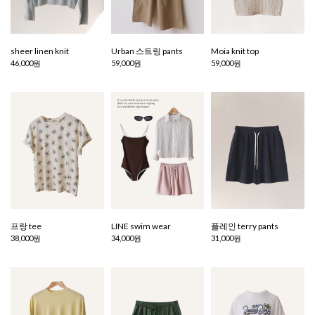
sheer linen knit
Urban 스트링 pants
Moia knit top
46,000원
59,000원
59,000원
프랑 tee
LINE swim wear
플레인 terry pants
38,000원
34,000원
31,000원