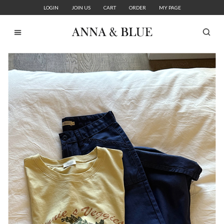
LOGIN
JOIN US
CART
ORDER
MY PAGE