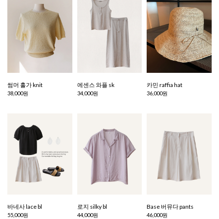
썸머 홀가 knit
에센스 와플 sk
카민 raffia hat
38,000원
34,000원
36,000원
바네사 lace bl
로지 silky bl
Base 버뮤다 pants
55,000원
44,000원
46,000원