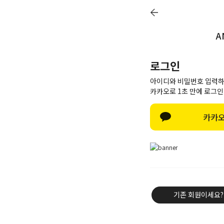
A
Q&A
Review
Notice
Delivery
로그인
아이디와 비밀번호 입력하
카카오로 1초 만에 로그인
Best item
카카오
New
Outwear
Knit & Cardigan
Shirt & Blouse
Tee & Top
기존 회원이세요?
Pants
Skirt & Dress