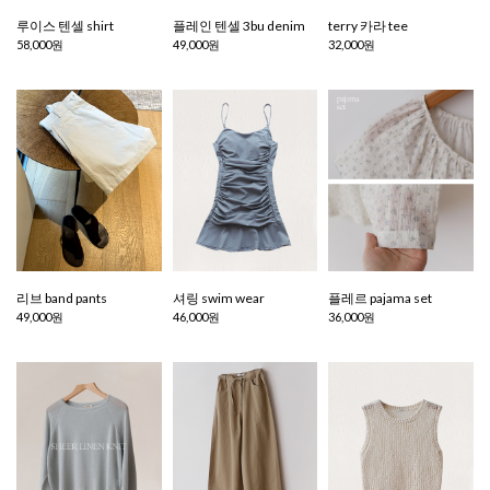
루이스 텐셀 shirt
플레인 텐셀 3bu denim
terry 카라 tee
58,000원
49,000원
32,000원
리브 band pants
셔링 swim wear
플레르 pajama set
49,000원
46,000원
36,000원