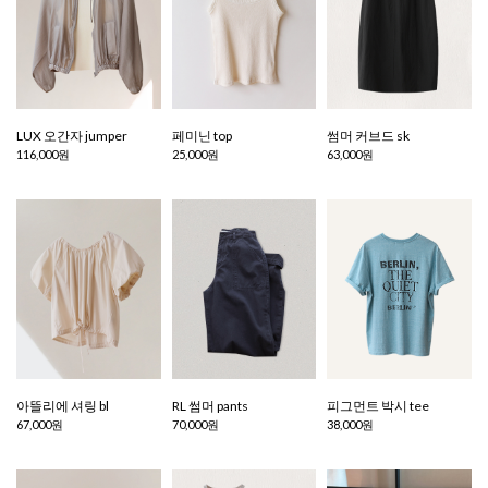
LUX 오간자 jumper
페미닌 top
썸머 커브드 sk
116,000원
25,000원
63,000원
아뜰리에 셔링 bl
RL 썸머 pants
피그먼트 박시 tee
67,000원
70,000원
38,000원