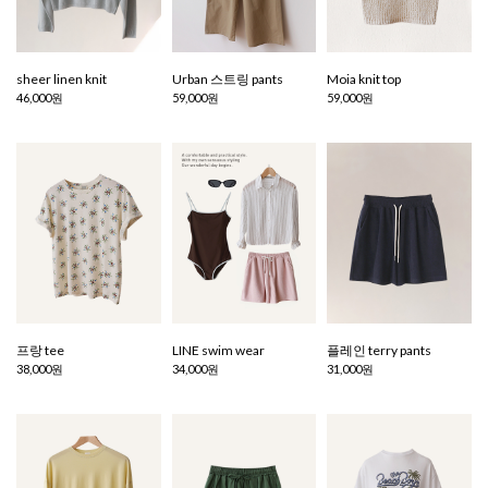
sheer linen knit
Urban 스트링 pants
Moia knit top
46,000원
59,000원
59,000원
프랑 tee
LINE swim wear
플레인 terry pants
38,000원
34,000원
31,000원