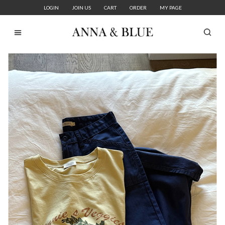
LOGIN
JOIN US
CART
ORDER
MY PAGE