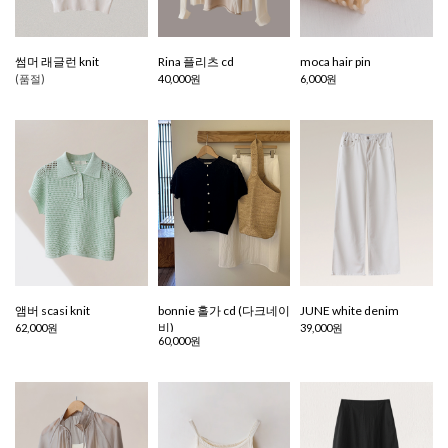
썸머 래글런 knit
Rina 플리츠 cd
moca hair pin
(품절)
40,000원
6,000원
앰버 scasi knit
bonnie 홀가 cd (다크네이
JUNE white denim
비)
62,000원
39,000원
60,000원