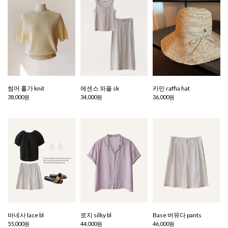
썸머 홀가 knit
에센스 와플 sk
카민 raffia hat
38,000원
34,000원
36,000원
바네사 lace bl
로지 silky bl
Base 버뮤다 pants
55,000원
44,000원
46,000원