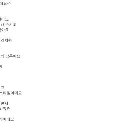
예요^^
있어요
의해 주시고
같아요
된 것처럼
쁘니
께 강추해요!
예요
주고
 스타일이에요
주면서
가벼워요
 기장이에요