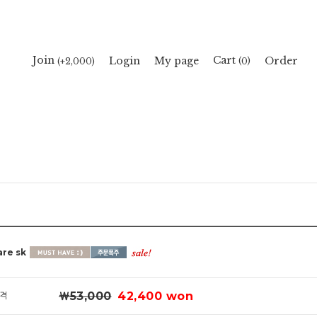
Cart
Join
Login
My page
Order
(
)
(+2,000)
0
are sk
￦53,000
42,400 won
격