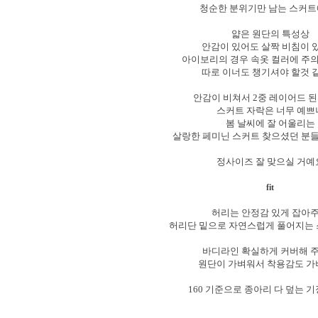
청순한 분위기만 남는 스커트
얇은 원단의 특성상
안감이 있어도 살짝 비침이 
아이보리의 경우 속옷 컬러에 주
따로 이너도 챙기셔야 할것 
안감이 비쳐서 2중 레이어드 
스커트 자락은 너무 예
봄 날씨에 잘 어울리는
살랑한 페미닌 스커트 찾으셨던 분들
정사이즈 잘 맞으실 거
fit
허리는 안정감 있게 잡아
허리단 밑으로 자연스럽게 풀어지는
바디라인 확실하게 커버해 
원단이 가벼워서 착용감도 
160 기준으로 종아리 다 덮는