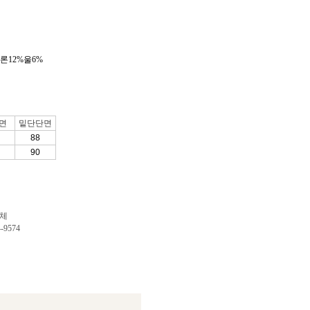
론12%울6%
면
밑단단면
88
90
업체
9574