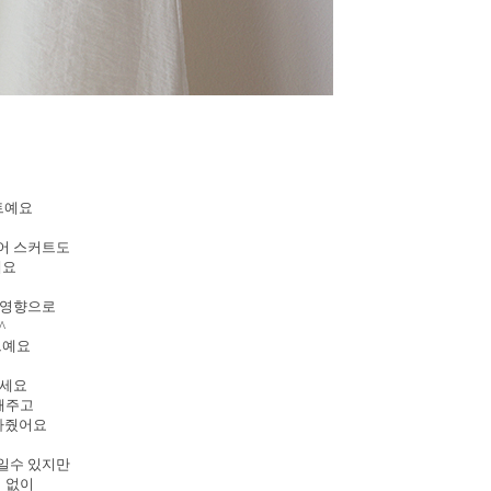
트예요
레어 스커트도
해요
 영향으로
^
트예요
주세요
 해주고
잡아줬어요
보일수 있지만
혀 없이