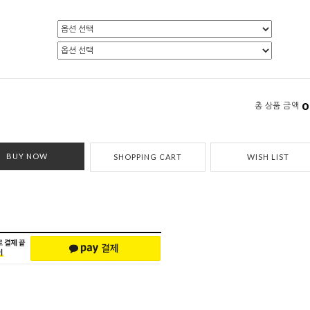
0
총 상품 금액
BUY NOW
SHOPPING CART
WISH LIST