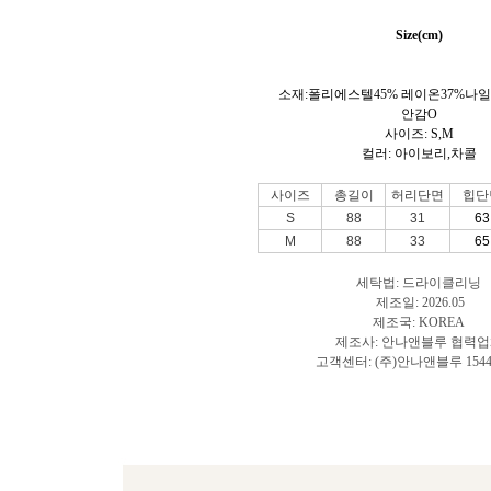
Size(cm)
소재:
폴리에스텔45% 레이온37%나일
안감O
사이즈: S,M
컬러:
아이보리,차콜
사이즈
총길이
허리단면
힙단
S
88
31
63
M
88
33
65
세탁법: 드라이클리닝
제조일: 2026.05
제조국: KOREA
제조사: 안나앤블루 협력
고객센터: (주)안나앤블루 1544-