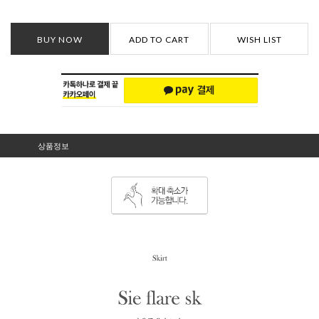
BUY NOW
ADD TO CART
WISH LIST
상품정보