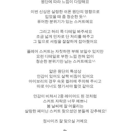
원단에 따라 느낌이 다양해요
이번 신상은 살랑한 쉬폰 원단의 영향으로
입었을 때 좀 청순한 듯^^
퓨어한 분위기가 있는 스커트예요
그리고 허리 쪽 디테일 봐주세요
조금 넓게 민자로 단 처리를 해주고
그 밑으로 셔링을 잘잘하게 잡아줬어요
플레어 스커트는 자칫하면 부해 보일수 있지만
요런 디테일로 부한 느낌 전혀 없이
청순한 분위기만 남는 스커트예요^^
얇은 원단의 특성상
안감이 있어도 살짝 비침이 있어요
아이보리의 경우 속옷 컬러에 주의해 주시고
따로 이너도 챙기셔야 할것 같아요
안감이 비쳐서 2중 레이어드 된 것처럼
스커트 자락은 너무 예쁘니
봄 날씨에 잘 어울리는
살랑한 페미닌 스커트 찾으셨던 분들께 강추해요!
정사이즈 잘 맞으실 거예요
fit