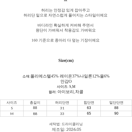
허리는 안정감 있게 잡아주고
허리단 밑으로 자연스럽게 풀어지는 스타일이에요
바디라인 확실하게 커버해 주면서
원단이 가벼워서 착용감도 가벼워요
160 기준으로 종아리 다 덮는 기장이에요
Size(cm)
폴리에스텔45% 레이온37%나일론12%울6%
소재:
안감O
사이즈: S,M
아이보리,차콜
컬러:
사이즈
총길이
허리단면
힙단면
밑단단면
S
88
31
63
88
M
88
33
65
90
세탁법: 드라이클리닝
제조일: 2026.05