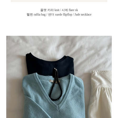
플랫 카라 knit / 시에 flare sk
헬렌 raffia bag / 샌더 suede flipflop / Jade necklace