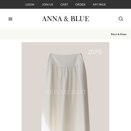
LOGIN
JOIN US
CART
ORDER
MY PAGE
Skirt & Dress