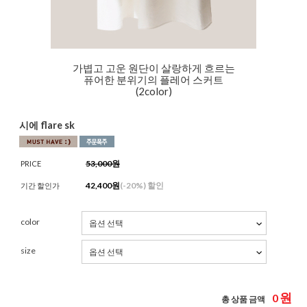
가볍고 고운 원단이 살랑하게 흐르는
퓨어한 분위기의 플레어 스커트
(2color)
시에 flare sk
53,000원
PRICE
42,400
원
(-
20%
) 할인
기간 할인가
color
size
원
0
총 상품 금액