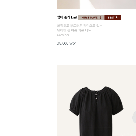
썸머 홀가 knit
쾌적하고 부드러운 원단으로 입는
단아한 핏 여름 기본 니트
(4color)
38,000 won