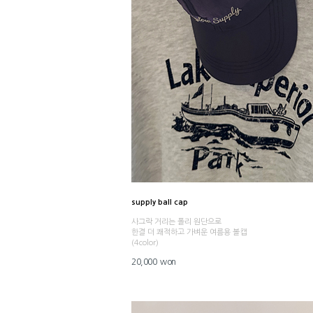
supply ball cap
사그락 거리는 폴리 원단으로
한결 더 쾌적하고 가벼운 여름용 볼캡
(4color)
20,000 won