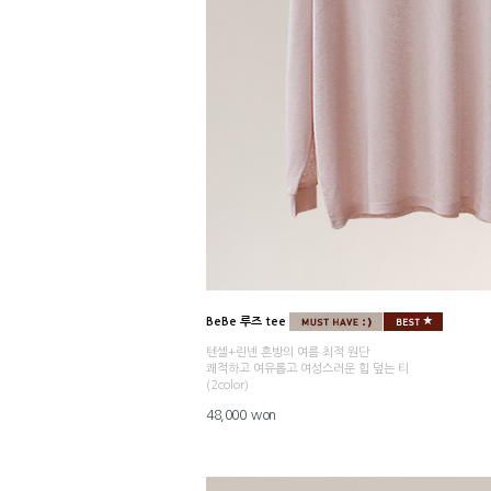
BeBe 루즈 tee
텐셀+린넨 혼방의 여름 최적 원단
쾌적하고 여유롭고 여성스러운 힙 덮는 티
(2color)
48,000 won