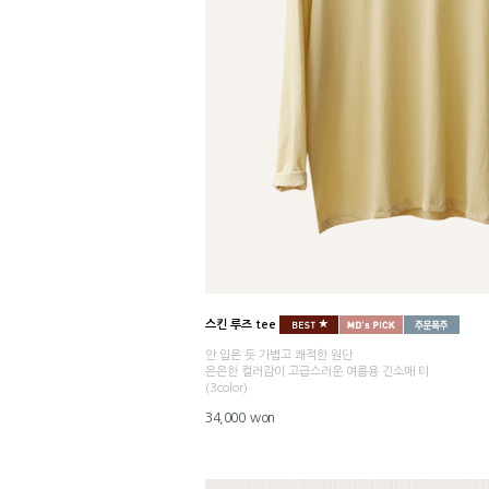
스킨 루즈 tee
안 입은 듯 가볍고 쾌적한 원단
은은한 컬러감이 고급스러운 여름용 긴소매 티
(3color)
34,000 won