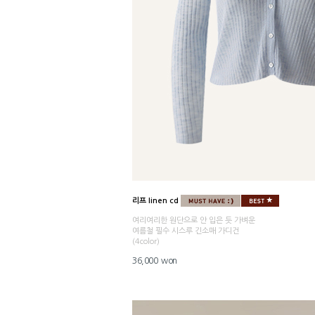
리프 linen cd
여리여리한 원단으로 안 입은 듯 가벼운
여름철 필수 시스루 긴소매 가디건
(4color)
36,000 won