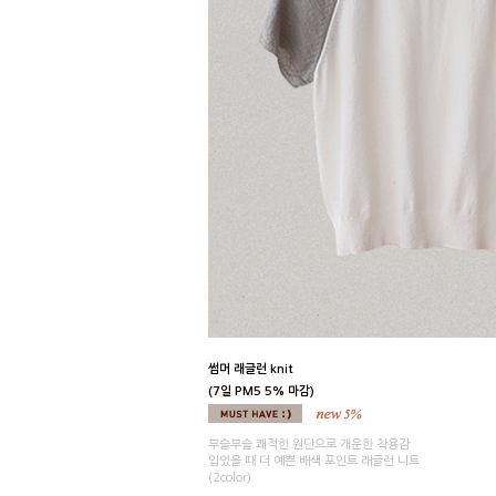
썸머 래글런 knit
(7일 PM5 5% 마감)
부슬부슬 쾌적한 원단으로 개운한 착용감
입었을 때 더 예쁜 배색 포인트 래글런 니트
(2color)