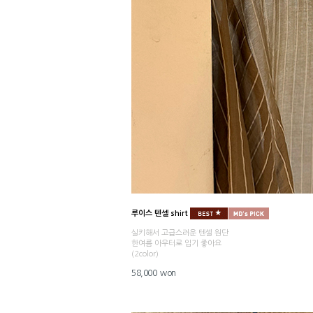
루이스 텐셀 shirt
실키해서 고급스러운 텐셀 원단
한여름 아우터로 입기 좋아요
(2color)
58,000 won