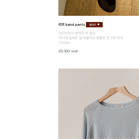
리브 band pants
탄탄하면서 쾌적한 면 원단
어디에 입어도 잘 어울리는 말끔한 핏 3부 바지
(3color)
49,000 won