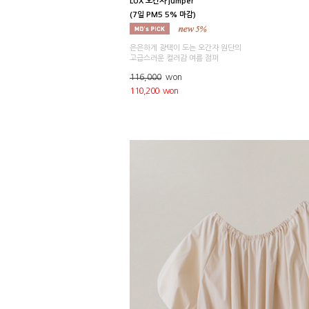
LUX 오간자 jumper
(7일 PM5 5% 마감)
은은하게 광택이 도는 오간자 원단의
고급스러운 컬러감 여름 점퍼
116,000
won
110,200 won