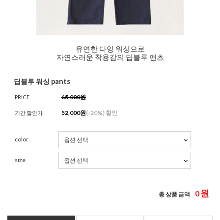
유연한 다잉 워싱으로
자연스러운 착용감의 딥블루 팬츠
딥블루 워싱 pants
65,000원
PRICE
52,000
원
(-
20%
) 할인
기간 할인가
color
size
원
0
총 상품 금액