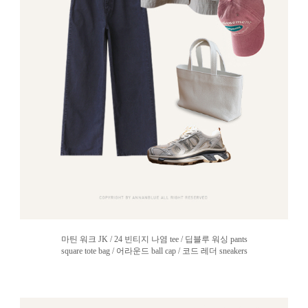
마틴 워크 JK / 24 빈티지 나염 tee / 딥블루 워싱 pants
square tote bag / 어라운드 ball cap / 코드 레더 sneakers