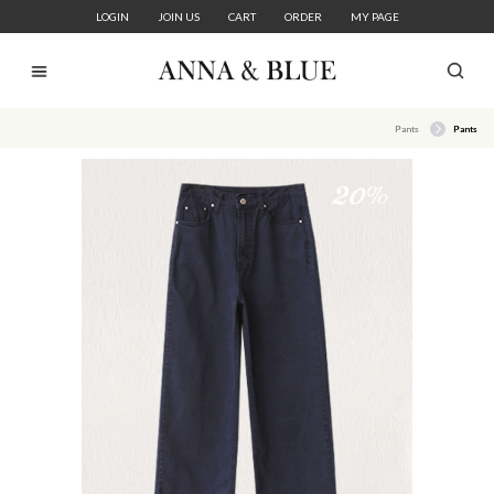
LOGIN
JOIN US
CART
ORDER
MY PAGE
Pants
Pants