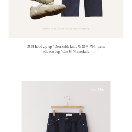
프랑 hood zip-up / Dear cable knit / 딥블루 워싱 pants
ello eco bag / Coz 레더 sneakers