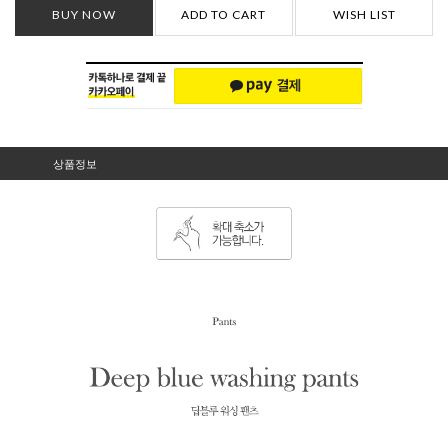
BUY NOW
ADD TO CART
WISH LIST
상품정보