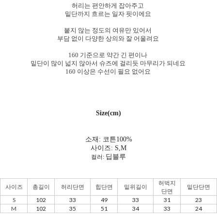
허리는 편안하게 잡아주고
밑단까지 흐르는 일자 핏이에요
붙지 않는 정도의 여유만 있어서
부담 없이 다양한 상의와 잘 어울려요
160 기준으로 약간 긴 편이나
밑단이 많이 넓지 않아서 슈즈에 걸리듯 마무리가 되네요
160 이상은 수선이 필요 없어요
Size(cm)
소재: 코튼100%
사이즈: S,M
딥블루
컬러:
허벅지
사이즈
총길이
허리단면
힙단면
밑위길이
밑단단면
단면
S
102
33
49
33
31
23
M
102
35
51
34
33
24