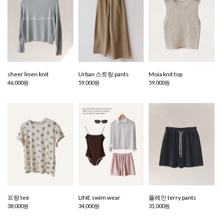
sheer linen knit
Urban 스트링 pants
Moia knit top
46,000원
59,000원
59,000원
프랑 tee
LINE swim wear
플레인 terry pants
38,000원
34,000원
31,000원