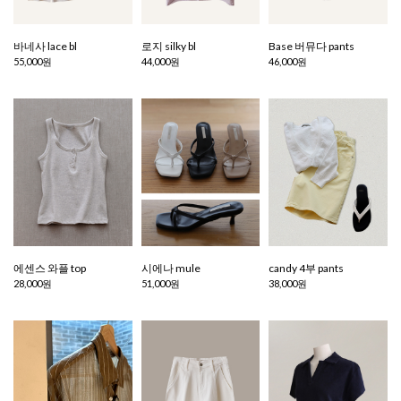
바네사 lace bl
로지 silky bl
Base 버뮤다 pants
55,000원
44,000원
46,000원
에센스 와플 top
시에나 mule
candy 4부 pants
28,000원
51,000원
38,000원