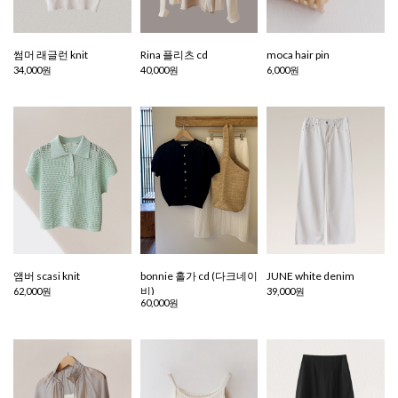
썸머 래글런 knit
Rina 플리츠 cd
moca hair pin
34,000원
40,000원
6,000원
앰버 scasi knit
bonnie 홀가 cd (다크네이
JUNE white denim
비)
62,000원
39,000원
60,000원