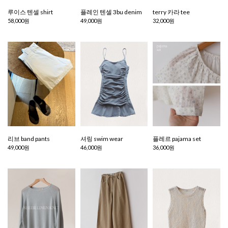
루이스 텐셀 shirt
플레인 텐셀 3bu denim
terry 카라 tee
58,000원
49,000원
32,000원
리브 band pants
셔링 swim wear
플레르 pajama set
49,000원
46,000원
36,000원