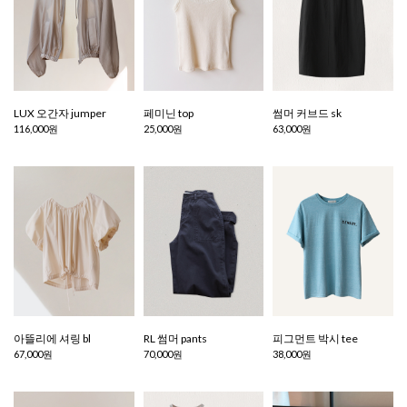
LUX 오간자 jumper
페미닌 top
썸머 커브드 sk
116,000원
25,000원
63,000원
아뜰리에 셔링 bl
RL 썸머 pants
피그먼트 박시 tee
67,000원
70,000원
38,000원