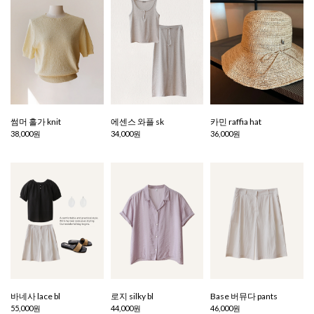
썸머 홀가 knit
에센스 와플 sk
카민 raffia hat
38,000원
34,000원
36,000원
바네사 lace bl
로지 silky bl
Base 버뮤다 pants
55,000원
44,000원
46,000원