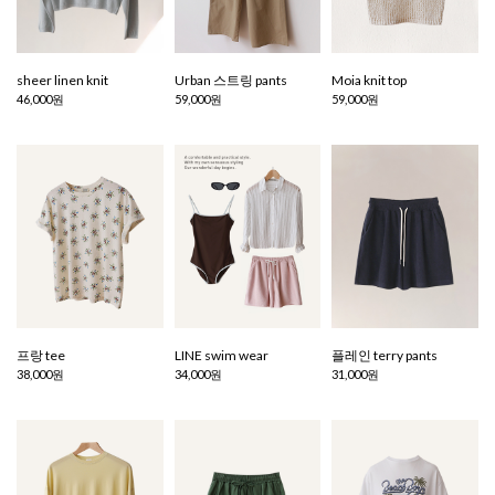
sheer linen knit
Urban 스트링 pants
Moia knit top
46,000원
59,000원
59,000원
프랑 tee
LINE swim wear
플레인 terry pants
38,000원
34,000원
31,000원