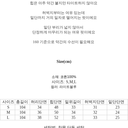
힙은 아주 약간 붙지만 타이트하지 않아요
허벅지부터는 여유 있는데
밑단까지 거의 일자로 떨어지는 핏이에요
밑단 부리가 넓지 않아서
단정하게 마무리가 되는 여유 핏이에요
160 기준으로 약간의 수선이 필요해요
Size(cm)
소재: 코튼100%
사이즈: S,M,L
컬러: 라이트블루
사이즈
총길이
허리단면
힙단면
밑위길이
허벅지단면
밑단단면
S
104
34
48
33
31
23
M
104
36
50
34
32
24
L
104
38
52
35
33
25
세탁법: 찬물 단독 세탁