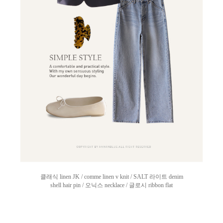
클래식 linen JK / comme linen v knit / SALT 라이트 denim
shell hair pin / 오닉스 necklace / 글로시 ribbon flat