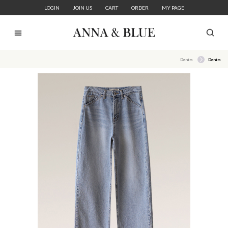
LOGIN
JOIN US
CART
ORDER
MY PAGE
Denim
Denim