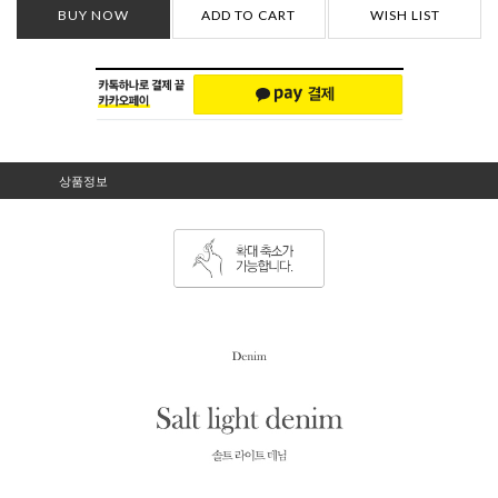
BUY NOW
ADD TO CART
WISH LIST
상품정보