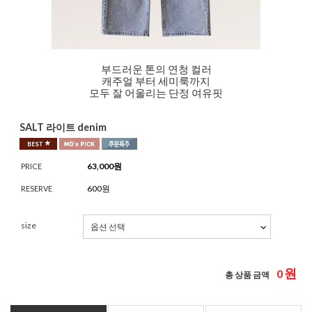
부드러운 톤의 연청 컬러
캐주얼 부터 세미룩까지
모두 잘 어울리는 단정 여유핏
SALT 라이트 denim
63,000
원
PRICE
600원
RESERVE
size
원
0
총 상품 금액