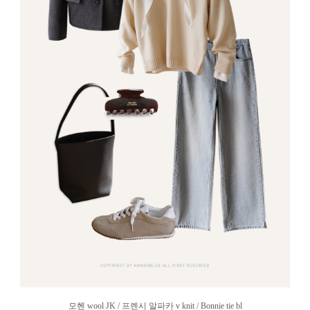
모헨 wool JK / 프렌시 알파카 v knit / Bonnie tie bl