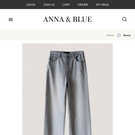
LOGIN
JOIN US
CART
ORDER
MY PAGE
Denim
Denim