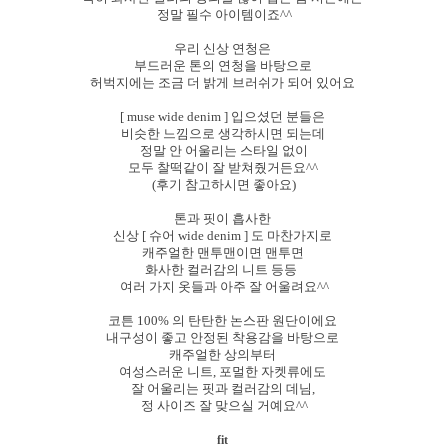
정말 필수 아이템이죠^^
우리 신상 연청은
부드러운 톤의 연청을 바탕으로
허벅지에는 조금 더 밝게 브러쉬가 되어 있어요
[ muse wide denim ] 입으셨던 분들은
비슷한 느낌으로 생각하시면 되는데
정말 안 어울리는 스타일 없이
모두 찰떡같이 잘 받쳐줬거든요^^
(후기 참고하시면 좋아요)
톤과 핏이 흡사한
신상 [ 슈어 wide denim ] 도 마찬가지로
캐주얼한 맨투맨이면 맨투면
화사한 컬러감의 니트 등등
여러 가지 옷들과 아주 잘 어울려요^^
코튼 100% 의 탄탄한 논스판 원단이에요
내구성이 좋고 안정된 착용감을 바탕으로
캐주얼한 상의부터
여성스러운 니트, 포멀한 자켓류에도
잘 어울리는 핏과 컬러감의 데님,
정 사이즈 잘 맞으실 거예요^^
fit