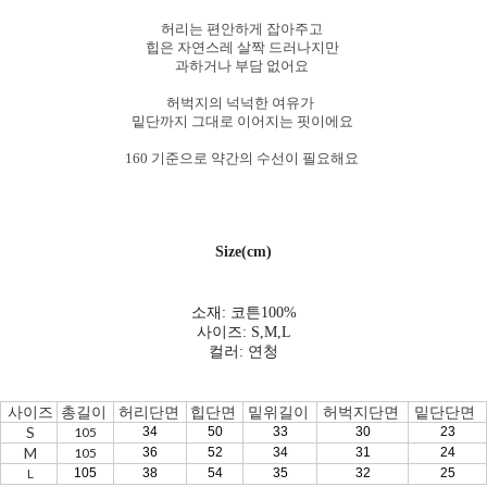
허리는 편안하게 잡아주고
힙은 자연스레 살짝 드러나지만
과하거나 부담 없어요
허벅지의 넉넉한 여유가
밑단까지 그대로 이어지는 핏이에요
160 기준으로 약간의 수선이 필요해요
Size(cm)
소재: 코튼100
%
사이즈: S,M,L
컬러: 연청
사이즈
총길이
허리단면
힙단면
밑위길이
허벅지단면
밑단단면
S
105
34
50
33
30
23
M
105
36
52
34
31
24
L
105
38
54
35
32
25