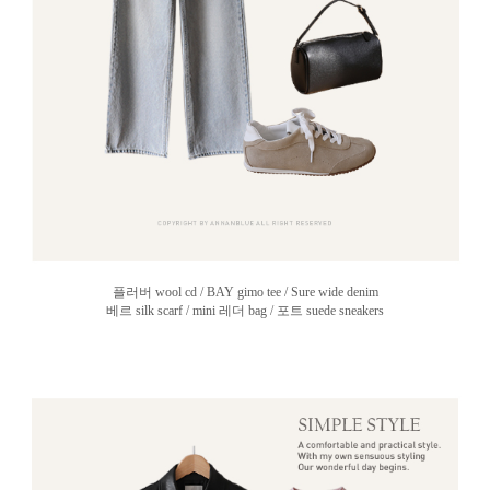
플러버 wool cd / BAY gimo tee / Sure wide denim
베르 silk scarf / mini 레더 bag / 포트 suede sneakers