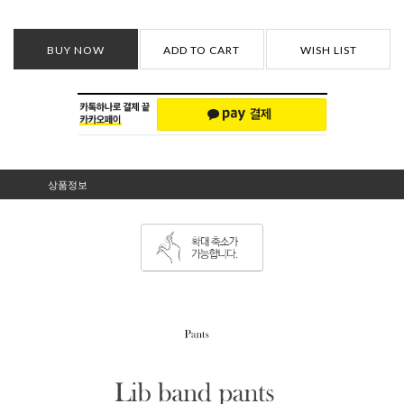
BUY NOW
ADD TO CART
WISH LIST
상품정보