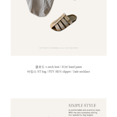
클로드 v-neck knit / 리브 band pants
바캉스 ST bag / FEV 레더 slipper / Jade necklace