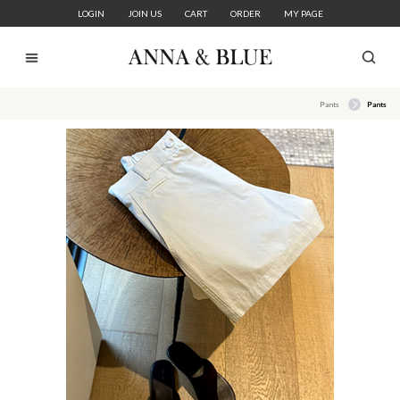
LOGIN
JOIN US
CART
ORDER
MY PAGE
Pants
Pants