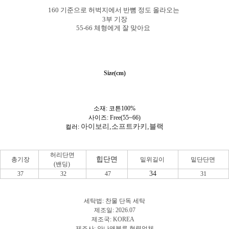
160 기준으로 허벅지에서 반뼘 정도 올라오는
3부 기장
55-66 체형에게 잘 맞아요
Size(cm)
소재:
코튼100%
사이즈: Free(55~66)
아이보리,소프트카키,블랙
컬러:
허리단면
힙단면
총기장
밑위길이
밑단단면
(밴딩)
34
37
32
47
31
세탁법: 찬물 단독 세탁
제조일: 2026.07
제조국: KOREA
제조사: 안나앤블루 협력업체