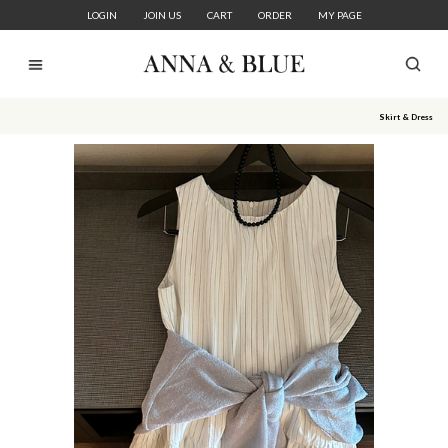
LOGIN
JOIN US
CART
ORDER
MY PAGE
Skirt & Dress