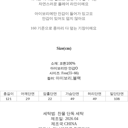
자연스러운 플레어 라인이에요
아이보리에만 안감이 들어가 있고요
안감이 있어도 덥지 않아요
160 기준으로 종아리 다 덮는 기장이에요
Size(cm)
소재: 코튼100%
아이보리만 안감O
사이즈: Free(55~66)
아이보리,블랙
컬러:
총길이
어깨단면
암홀단면
가슴단면
허리단면
밑단단면
121
29
22
49
49
108
세탁법: 찬물 단독 세탁
제조일: 2026.04
제조국:CHINA