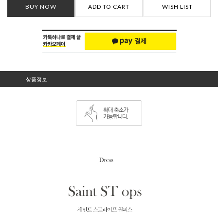
BUY NOW
ADD TO CART
WISH LIST
상품정보