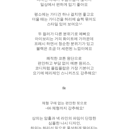
일상에서 편하게 입기 좋아요
평소에는 가디건 하나 걸치면 좋고요
더울 때는 가디건을 허리에 슬쩍 묶어도
스타일 있어 보여요^^
두 컬러가 다른 분위기로 예뻐요
아이보리는 거의 화이트에 가까운데
프레시 하면서 청순한 분위기가 있고
블랙은 조금 더 세련된 느낌이에요
쾌적한 코튼 원단으로
편안하고 부담 없이 예쁜 원피스,
코디처럼 플립플랍은 가장 기본이고
요기에 메리제인 스니커즈도 강추해요!
fit
체형 구애 없는 편안한 핏으로
~66 체형까지 강추해요!
상의는 암홀과 넥 라인의 파임이 단정한
심플한 나시 디자인,
하의는 허리선 밑으로 풍성하게 떨어지는