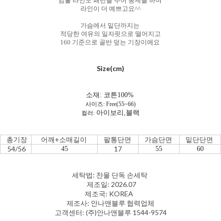
암홀 라인도 패턴을 주어 봉제를 하여
라인이 더 예쁘고요^^
가슴에서 밑단까지는
적당한 여유의 일자핏으로 떨어지고
160 기준으로 골반 덮는 기장이에요
Size(cm)
소재: 코튼100%
사이즈: Free(55~66)
아이보리,블랙
컬러:
총기장
어깨+소매길이
팔통단면
가슴단면
밑단단면
54/56
17
45
55
60
세탁법: 찬물 단독 손세탁
제조일: 2026.07
제조국: KOREA
제조사: 안나앤블루 협력업체
고객센터: (주)안나앤블루 1544-9574