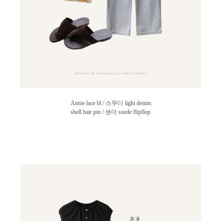
Annie lace bl / 스무디 light denim
shell hair pin / 샌더 suede flipflop