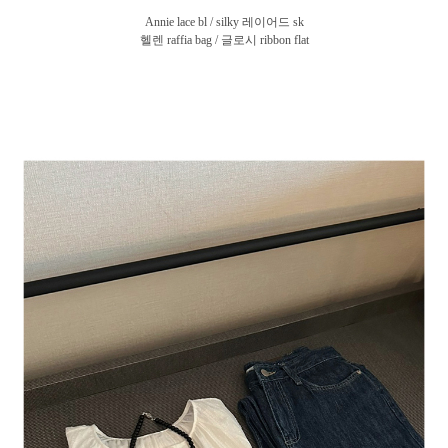
Annie lace bl / silky 레이어드 sk
헬렌 raffia bag / 글로시 ribbon flat