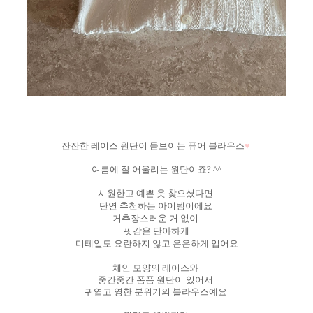
잔잔한 레이스 원단이 돋보이는 퓨어 블라우스
♥
여름에 잘 어울리는 원단이죠? ^^
시원한고 예쁜 옷 찾으셨다면
단연 추천하는 아이템이에요
거추장스러운 거 없이
핏감은 단아하게
디테일도 요란하지 않고 은은하게 입어요
체인 모양의 레이스와
중간중간 폼폼 원단이 있어서
귀엽고 영한 분위기의 블라우스예요