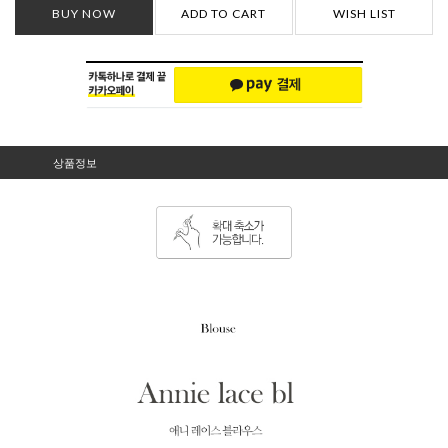
BUY NOW
ADD TO CART
WISH LIST
상품정보