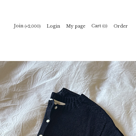
Cart
Join
Login
My page
Order
(
)
(+2,000)
0