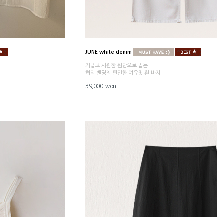
JUNE white denim
가볍고 시원한 원단으로 입는
허리 밴딩의 편안한 여유핏 흰 바지
39,000 won