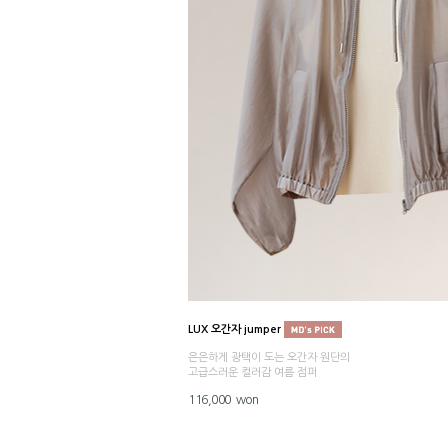
LUX 오간자 jumper
은은하게 광택이 도는 오간자 원단의
고급스러운 컬러감 여름 점퍼
116,000 won