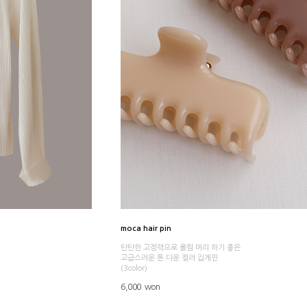
moca hair pin
탄탄한 고정력으로 올림 머리 하기 좋은
고급스러운 톤 다운 컬러 집게핀
(3color)
6,000 won