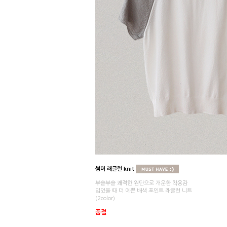
썸머 래글런 knit
부슬부슬 쾌적한 원단으로 개운한 착용감
입었을 때 더 예쁜 배색 포인트 래글런 니트
(2color)
품절