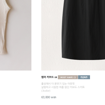
썸머 커브드 sk
풍성해서 더 분위기 있는 아웃핏
살랑하고 시원한 여름 원단 커브드 스커트
(3color)
63,000 won