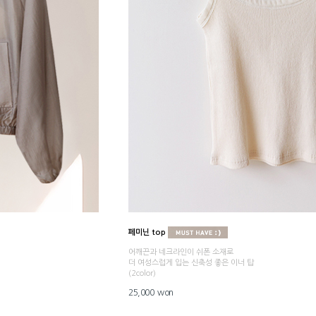
페미닌 top
어깨끈과 네크라인이 쉬폰 소재로
더 여성스럽게 입는 신축성 좋은 이너 탑
(2color)
25,000 won