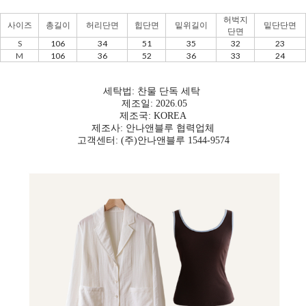
허벅지
사이즈
총길이
허리단면
힙단면
밑위길이
밑단단면
단면
S
106
34
51
35
32
23
M
106
36
52
36
33
24
세탁법: 찬물 단독 세탁
제조일: 2026.05
제조국: KOREA
제조사: 안나앤블루 협력업체
고객센터: (주)안나앤블루 1544-9574