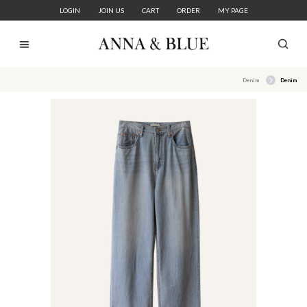
LOGIN
JOIN US
CART
ORDER
MY PAGE
Denim
Denim