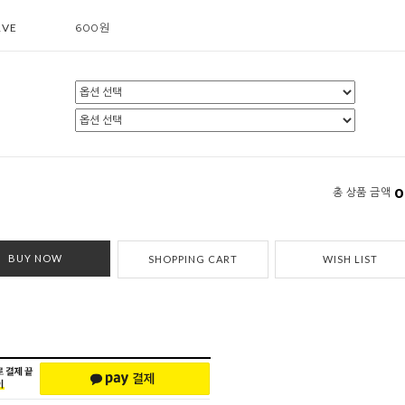
RVE
600원
0
총 상품 금액
BUY NOW
SHOPPING CART
WISH LIST