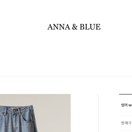
썸머 w
판매가