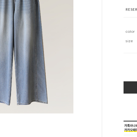
RESE
color
size