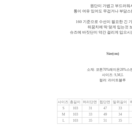
원단이 가볍고 부드러워
통이 여유 있어도 무겁거나 부담
160 기준으로 수선이 필요한 긴 
뒤꿈치에 딱 맞게 입는것 보
슈즈에 바짓단이 약간 걸리게 입으
Size(cm)
소재: 코튼70%레이온28%스
사이즈: S,M,L
컬러:
라이트블루
사이즈
총길이
허리단면
힙단면
밑위길이
S
103
31
47
33
M
103
33
49
34
L
103
35
51
35