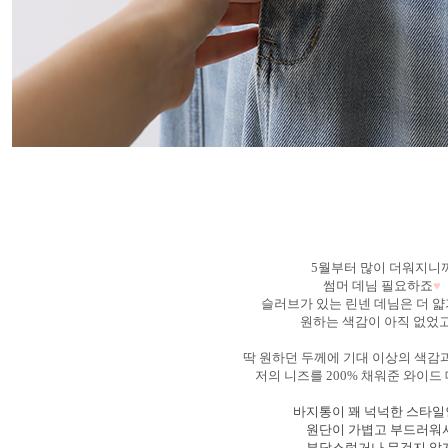
5월부터 많이 더워지니
썸머 데님 필요하죠
♥
슬러브가 있는 린넨 데님은 더 
원하는 색감이 아직 없었
딱 원하던 두께에 기대 이상의 색감
저의 니즈를 200% 채워준 와이
바지통이 꽤 넉넉한 스타
원단이 가볍고 부드러워
부담스럽거나 무겁지 않