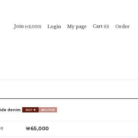
Cart
Join
Login
My page
Order
(
)
(+2,000)
0
ide denim
￦65,000
격