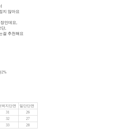
서
스럽지 않아요
기장인데요,
단,
시는걸 추천해요
판2%
허벅지단면
밑단단면
31
26
32
27
33
28