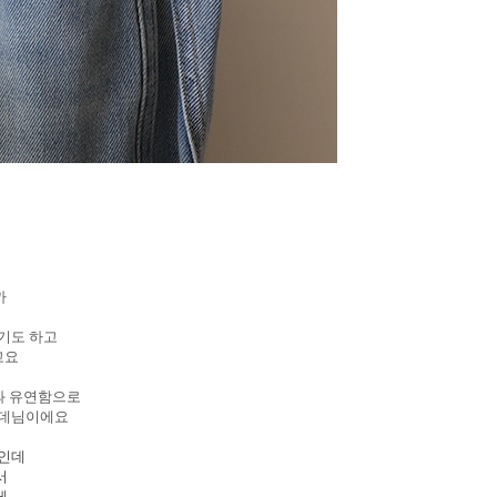
까
얇기도 하고
고요
과 유연함으로
드 데님이에요
일인데
서
게