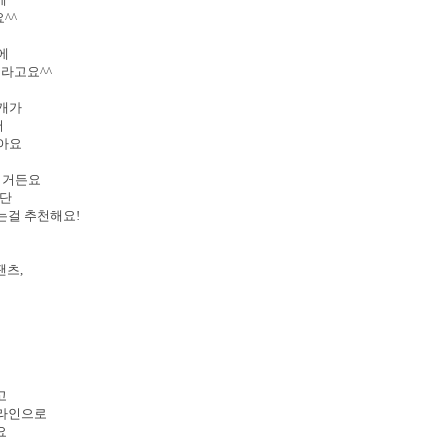
^^
지에
더라고요^^
절개가
서
않아요
이거든요
보단
는걸 추천해요!
이
팬츠,
고
 라인으로
요