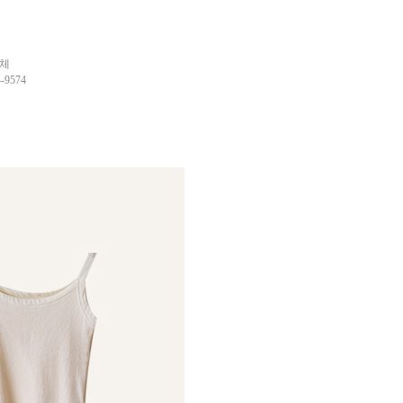
업체
9574