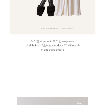
다이앤 stripe knit / 드리안 wrap pants
shell hair pin / 오닉스 necklace /
TIME watch
Mood suede mule