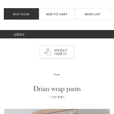
BUY NOW
ADD TO CART
WISH LIST
상품정보