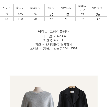
허벅지
사이즈
총길이
허리단면
힙단면
밑위길이
밑단단면
단면
56
40
36
S
100
34
37
41
37
M
100
36
58
38
세탁법: 드라이클리닝
제조일: 2026.04
제조국: KOREA
제조사: 안나앤블루 협력업체
고객센터: (주)안나앤블루 1544-9574