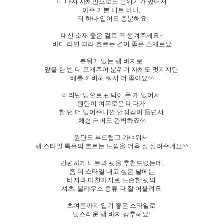
이 바지 자체만으로도 분위기가 있어서
아주 기본 니트 하나,
티 하나 입어도 충분해요
대신 소재 좋은 걸로 꼭 챙겨주세요~
바디 라인 따라 흐르는 결이 좋은 소재로요
분위기 있는 랩 바지로
앞을 한 번 더 포개주어 분위기 자체도 멋지지만
배를 커버해 줘서 더 좋아요^^
허리단 밑으로 핀턱이 두 개 있어서
원단이 여유로운 데다가
한 번 더 덮어주니깐 안정감이 들면서
체형 커버도 완벽하죠^^
원단도 부드럽고 가벼워서
랩 스타일 특유의 흐르는 느낌을 더욱 잘 살려주네요^^
간편하게 니트와 핏을 추천드렸는데,
좀 더 스타일 내고 싶은 날에는
바지와 마찬가지로 느슨한 핏의
셔츠, 블라우스 종류 다 잘 어울려요
초여름까지 입기 좋은 스타일로
멋스러운 랩 바지 강추해요!