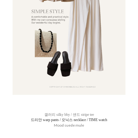
갤러리 silky bby / 샌드 stripe tee
드리안 warp pants / 오닉스 necklace / TIME watch
Mood suede mule