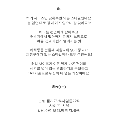
fit
허리 사이즈만 맞춰주면 되는 스타일인데요
늘 입던 대로 정 사이즈 입으니 잘 맞아요^^
허리는 편안하게 잡아주고
허벅지에서 밑단까지 통바지 느낌으로
여유 있고 가볍게 떨어지는 핏
하체통통 분들께 더할나위 없이 좋고요
체형구애가 없는 스타일이라 모두 추천해요!
허리 사이즈가 여유 있게 나온 편이라
상의를 넣어 입는 연출하기도 수월하고
160 기준으로 뒤꿈치 다 덮는 기장이에요
Size(cm)
폴리73 %나일론27%
소재:
사이즈: S,M
아이보리,베이지,블랙
컬러: