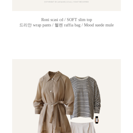
Roni scasi cd / SOFT slim top
드리안 wrap pants / 헬렌 raffia bag / Mood suede mule