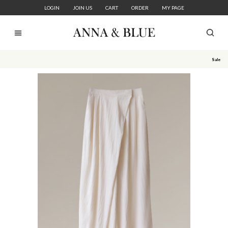
LOGIN
JOIN US
CART
ORDER
MY PAGE
Sale