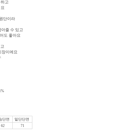
분하고
해요
 원단이라
잡아줄 수 있고
입어도 좋아요
덮고
 기장이에요
^
1%
슴단면
밑단단면
62
71