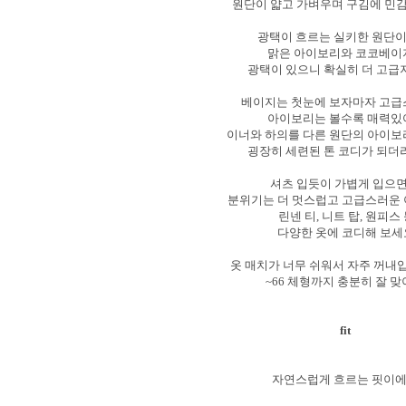
원단이 얇고 가벼우며 구김에 민감
광택이 흐르는 실키한 원단
맑은 아이보리와 코코베이
광택이 있으니 확실히 더 고급
베이지는 첫눈에 보자마자 고
아이보리는 볼수록 매력있
이너와 하의를 다른 원단의 아이
굉장히 세련된 톤 코디가 되더
셔츠 입듯이 가볍게 입으
분위기는 더 멋스럽고 고급스러운
린넨 티, 니트 탑, 원피스
다양한 옷에 코디해 보세
옷 매치가 너무 쉬워서 자주 꺼내
~66 체형까지 충분히 잘 
fit
자연스럽게 흐르는 핏이