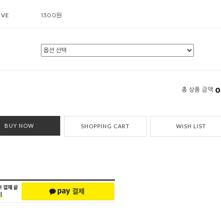
RVE
1300원
0
총 상품 금액
BUY NOW
SHOPPING CART
WISH LIST