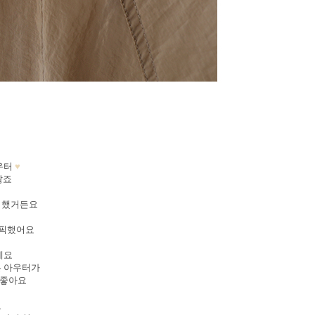
우터
♥
않죠
지 했거든요
 픽했어요
데요
는 아우터가
 좋아요
요