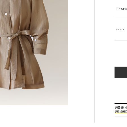
RESE
color