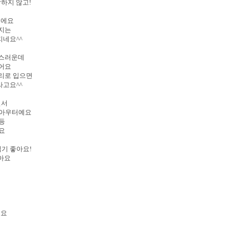
하지 않고!
이에요
지는
지네요^^
급스러운데
어요
보리로 입으면
라고요^^
면서
 아우터예요
 등
요
입기 좋아요!
맞아요
에요