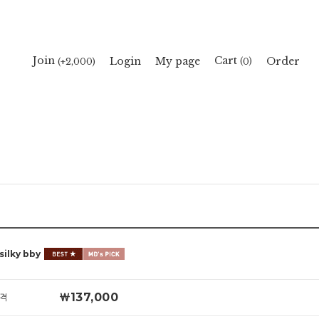
Cart
Join
Login
My page
Order
(
)
(+2,000)
0
ilky bby
￦137,000
격