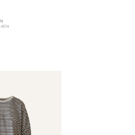
업체
9574