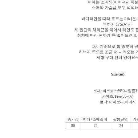
어깨는 소매와 이어져서 차
소매와 가슴품 모두 넉넉
바디라인을 따라 흐르는 가벼운
부하지 않으면서
제 원단의 허리끈을 묶어서 라인도 
취향에 따라 편하게 툭 떨어트려 
160 기준으로 힙 충분히 
허벅지 쪽으로 조금 더 내려오는
체형 구애 전혀 없어요^
Size(cm)
소재: 비스코스69
%나일론3
사이즈: Free(55~66)
컬러:
아이보리,베이지
총기장
어깨+소매길이
팔통단면
가
80
74
24