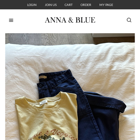
LOGIN
JOIN US
CART
ORDER
MY PAGE