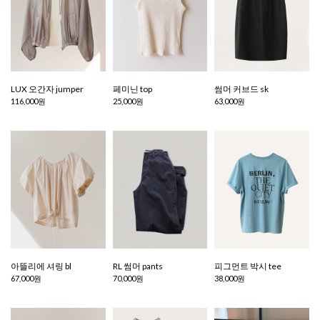
LUX 오간자 jumper
페미닌 top
썸머 커브드 sk
116,000원
25,000원
63,000원
아뜰리에 셔링 bl
RL 썸머 pants
피그먼트 박시 tee
67,000원
70,000원
38,000원