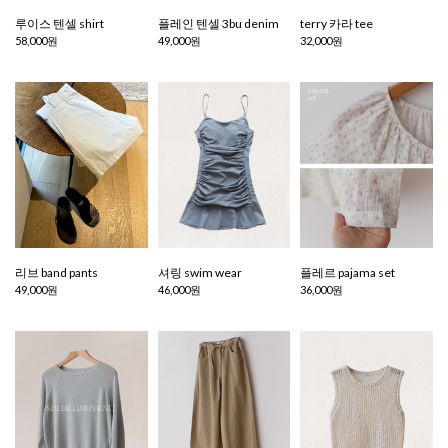
루이스 텐셀 shirt
플레인 텐셀 3bu denim
terry 카라 tee
58,000원
49,000원
32,000원
리브 band pants
셔링 swim wear
플레르 pajama set
49,000원
46,000원
36,000원