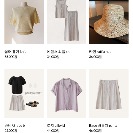
썸머 홀가 knit
에센스 와플 sk
카민 raffia hat
38,000원
34,000원
36,000원
바네사 lace bl
로지 silky bl
Base 버뮤다 pants
55,000원
44,000원
46,000원