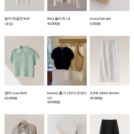
썸머 래글런 knit
Rina 플리츠 cd
moca hair pin
(품절)
40,000원
6,000원
앰버 scasi knit
bonnie 홀가 cd (다크네이
JUNE white denim
비)
62,000원
39,000원
60,000원