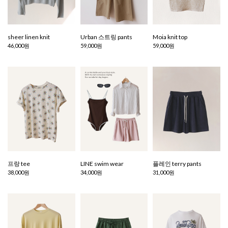
sheer linen knit
Urban 스트링 pants
Moia knit top
46,000원
59,000원
59,000원
프랑 tee
LINE swim wear
플레인 terry pants
38,000원
34,000원
31,000원