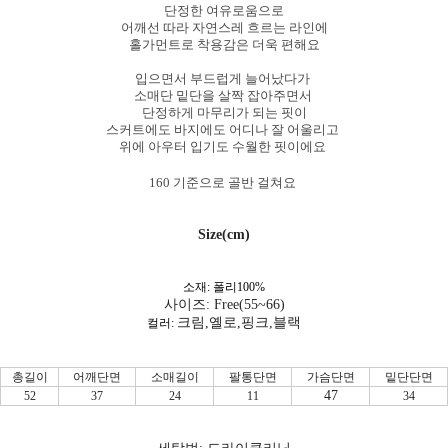
단정한 여유로움으로
어깨선 따라 자연스레 흐르는 라인에
홀가먼트로 착용감은 더욱 편해요
입으면서 부드럽게 늘어났다가
소매단 밑단을 살짝 잡아주면서
단정하게 마무리가 되는 핏이
스커트에도 바지에도 어디나 잘 어울리고
위에 아우터 입기도 수월한 핏이에요
160 기준으로 골반 걸쳐요
Size(cm)
소재: 폴리100%
사이즈: Free(55~66)
크림,옐로,핑크,블랙
컬러:
총길이
어깨단면
소매길이
팔통단면
가슴단면
밑단단면
47
52
37
24
11
34