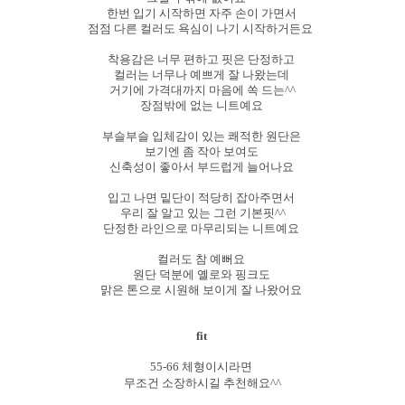
한번 입기 시작하면 자주 손이 가면서
점점 다른 컬러도 욕심이 나기 시작하거든요
착용감은 너무 편하고 핏은 단정하고
컬러는 너무나 예쁘게 잘 나왔는데
거기에 가격대까지 마음에 쏙 드는^^
장점밖에 없는 니트예요
부슬부슬 입체감이 있는 쾌적한 원단은
보기엔 좀 작아 보여도
신축성이 좋아서 부드럽게 늘어나요
입고 나면 밑단이 적당히 잡아주면서
우리 잘 알고 있는 그런 기본핏^^
단정한 라인으로 마무리되는 니트예요
컬러도 참 예뻐요
원단 덕분에 옐로와 핑크도
맑은 톤으로
시원해 보이게 잘 나왔어요
fit
55-66 체형이시라면
무조건 소장하시길 추천해요^^