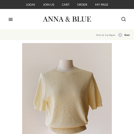
LOGIN
JOIN US
CART
ORDER
MY PAGE
Knit & Cardigan
Knit