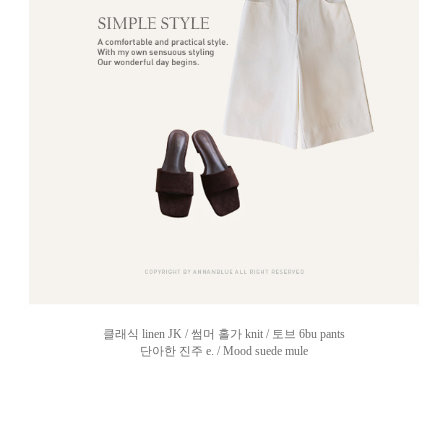
클래식 linen JK / 썸머 홀가 knit / 토브 6bu pants
단아한 진주 e. / Mood suede mule