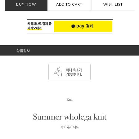
BUY NOW
ADD TO CART
WISH LIST
상품정보