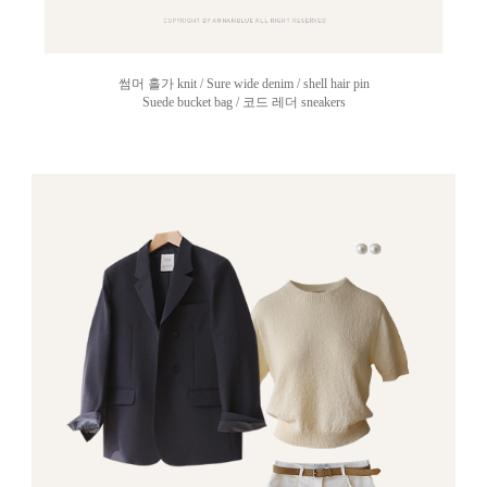
썸머 홀가 knit / Sure wide denim / shell hair pin
Suede bucket bag / 코드 레더 sneakers