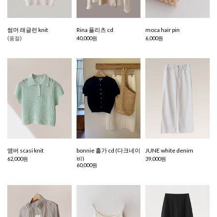
썸머 래글런 knit
Rina 플리츠 cd
moca hair pin
(품절)
40,000원
6,000원
앰버 scasi knit
bonnie 홀가 cd (다크네이
JUNE white denim
비)
62,000원
39,000원
60,000원