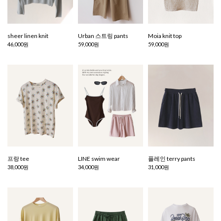
sheer linen knit
Urban 스트링 pants
Moia knit top
46,000원
59,000원
59,000원
프랑 tee
LINE swim wear
플레인 terry pants
38,000원
34,000원
31,000원