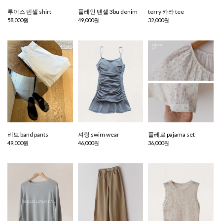
루이스 텐셀 shirt
플레인 텐셀 3bu denim
terry 카라 tee
58,000원
49,000원
32,000원
리브 band pants
셔링 swim wear
플레르 pajama set
49,000원
46,000원
36,000원