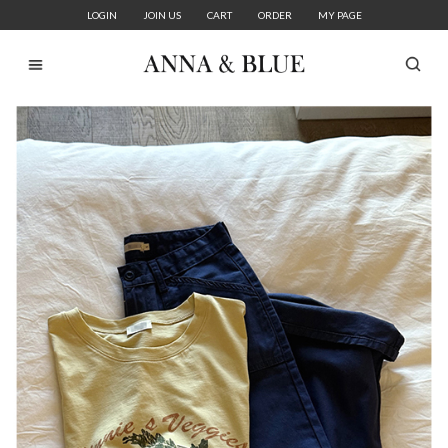
LOGIN
JOIN US
CART
ORDER
MY PAGE