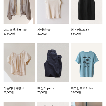
LUX 오간자 jumper
페미닌 top
썸머 커브드 sk
116,000원
25,000원
63,000원
아뜰리에 셔링 bl
RL 썸머 pants
피그먼트 박시 tee
67,000원
70,000원
38,000원