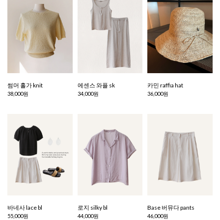
썸머 홀가 knit
에센스 와플 sk
카민 raffia hat
38,000원
34,000원
36,000원
바네사 lace bl
로지 silky bl
Base 버뮤다 pants
55,000원
44,000원
46,000원