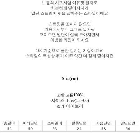
보통의 셔츠처럼 여유핏 일자로
차분하게 떨어지다가
밑단 스트링이 핏을 잡아주는 스타일이에요
스트링을 조이지 않으면
가슴에서부터 그대로 일자핏
조여주면 밑단이 살짝 모아지면서
아방한 라인이 되네요
160 기준으로 골반 걸치는 기장이고요
스타일의 특성상 뒤가 아주 약간 더 길게 떨어져요
Size(cm)
소재: 코튼100%
사이즈: Free(55~66)
아이보리
컬러:
총길이
어깨단면
소매길이
팔통단면
가슴단면
밑단단면
52
50
53
24
58
56