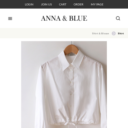
LOGIN
JOIN US
CART
ORDER
MY PAGE
Shirt & Blouse
Shirt