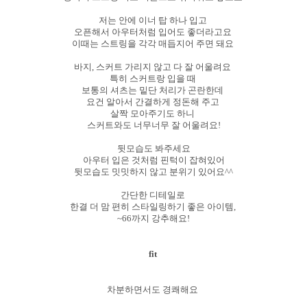
저는 안에 이너 탑 하나 입고
오픈해서 아우터처럼 입어도 좋더라고요
이때는 스트링을 각각 매듭지어 주면 돼요
바지, 스커트 가리지 않고 다 잘 어울려요
특히 스커트랑 입을 때
보통의 셔츠는 밑단 처리가 곤란한데
요건 알아서 간결하게 정돈해 주고
살짝 모아주기도 하니
스커트와도 너무너무 잘 어울려요!
뒷모습도 봐주세요
아우터 입은 것처럼 핀턱이 잡혀있어
뒷모습도 밋밋하지 않고 분위기 있어요^^
간단한 디테일로
한결 더 맘 편히 스타일링하기 좋은 아이템,
~66까지 강추해요!
fit
차분하면서도 경쾌해요