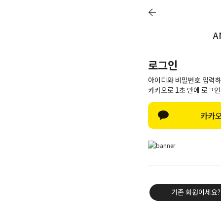
A
Q&A
Review
Notice
Delivery
로그인
아이디와 비밀번호 입력하
카카오로 1초 만에 로그인
Best item
카카오
New
Outwear
Knit & Cardigan
Shirt & Blouse
Tee & Top
기존 회원이세요?
Pants
Skirt & Dress