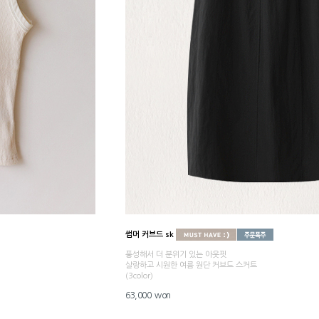
썸머 커브드 sk
풍성해서 더 분위기 있는 아웃핏
살랑하고 시원한 여름 원단 커브드 스커트
(3color)
63,000 won