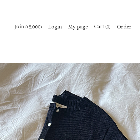
Cart
Join
Login
My page
Order
(
)
(+2,000)
0