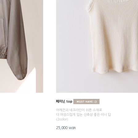
페미닌 top
어깨끈과 네크라인이 쉬폰 소재로
더 여성스럽게 입는 신축성 좋은 이너 탑
(2color)
25,000 won