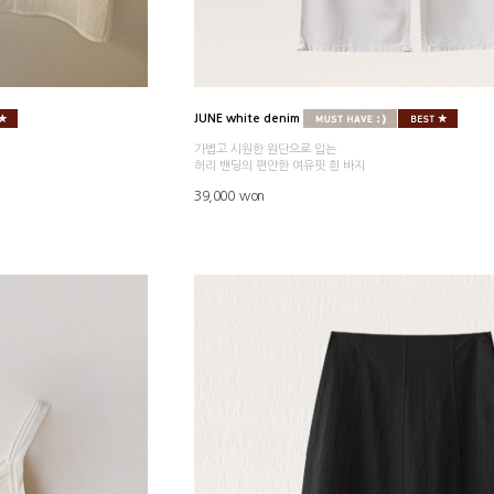
JUNE white denim
가볍고 시원한 원단으로 입는
허리 밴딩의 편안한 여유핏 흰 바지
39,000 won