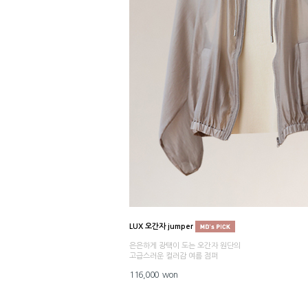
LUX 오간자 jumper
은은하게 광택이 도는 오간자 원단의
고급스러운 컬러감 여름 점퍼
116,000 won