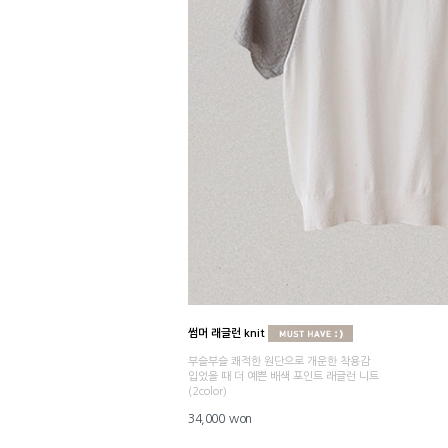
썸머 래글런 knit
부슬부슬 쾌적한 원단으로 개운한 착용감
입었을 때 더 예쁜 배색 포인트 래글런 니트
(2color)
34,000 won