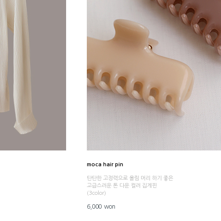
moca hair pin
탄탄한 고정력으로 올림 머리 하기 좋은
고급스러운 톤 다운 컬러 집게핀
(3color)
6,000 won