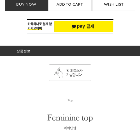
BUY NOW
ADD TO CART
WISH LIST
상품정보