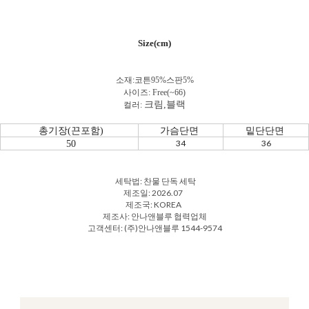
Size(cm)
소재:코튼95
%스판5%
사이즈: Free(~66)
크림,블랙
컬러:
총기장(끈포함)
가슴단면
밑단단면
34
36
50
세탁법: 찬물 단독 세탁
제조일: 2026.07
제조국: KOREA
제조사: 안나앤블루 협력업체
고객센터: (주)안나앤블루 1544-9574