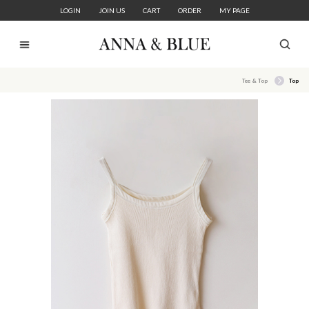
LOGIN
JOIN US
CART
ORDER
MY PAGE
Tee & Top
Top