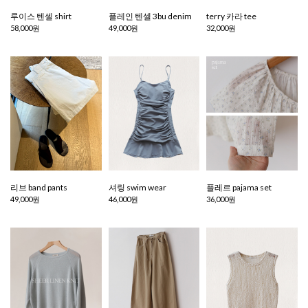
루이스 텐셀 shirt
플레인 텐셀 3bu denim
terry 카라 tee
58,000원
49,000원
32,000원
리브 band pants
셔링 swim wear
플레르 pajama set
49,000원
46,000원
36,000원