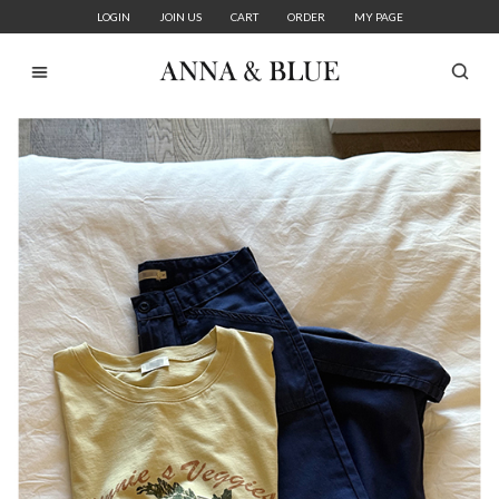
LOGIN
JOIN US
CART
ORDER
MY PAGE