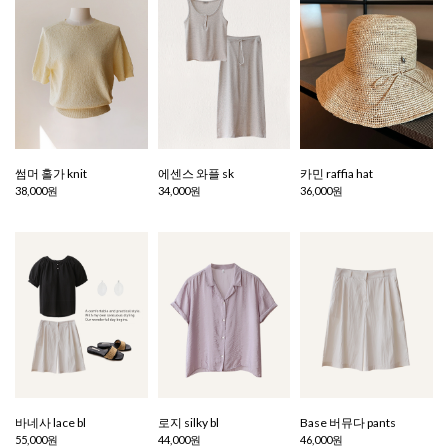
썸머 홀가 knit
에센스 와플 sk
카민 raffia hat
38,000원
34,000원
36,000원
바네사 lace bl
로지 silky bl
Base 버뮤다 pants
55,000원
44,000원
46,000원