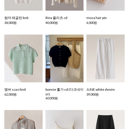
썸머 래글런 knit
Rina 플리츠 cd
moca hair pin
34,000원
40,000원
6,000원
앰버 scasi knit
bonnie 홀가 cd (다크네이
JUNE white denim
비)
62,000원
39,000원
60,000원