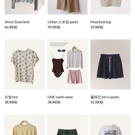
sheer linen knit
Urban 스트링 pants
Moia knit top
46,000원
59,000원
59,000원
프랑 tee
LINE swim wear
플레인 terry pants
38,000원
34,000원
31,000원