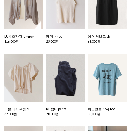
LUX 오간자 jumper
페미닌 top
썸머 커브드 sk
116,000원
25,000원
63,000원
아뜰리에 셔링 bl
RL 썸머 pants
피그먼트 박시 tee
67,000원
70,000원
38,000원