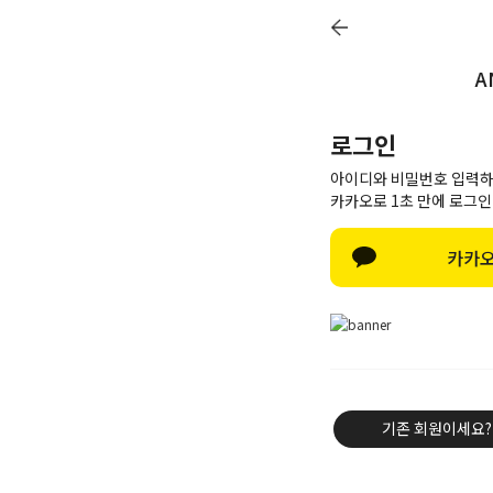
A
Q&A
Review
Notice
Delivery
로그인
아이디와 비밀번호 입력하
카카오로 1초 만에 로그인
Best item
카카오
New
Outwear
Knit & Cardigan
Shirt & Blouse
Tee & Top
기존 회원이세요?
Pants
Skirt & Dress