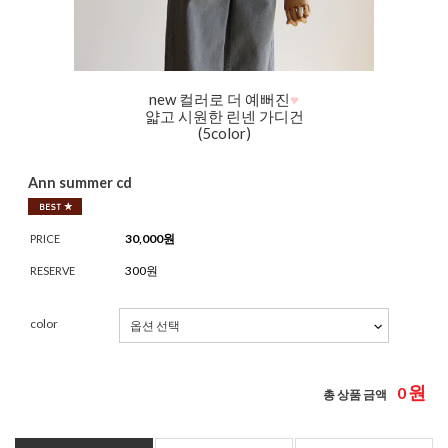
new 컬러로 더 예뻐진
♥
얇고 시원한 린넨 가디건
(5color)
Ann summer cd
30,000
원
PRICE
300원
RESERVE
color
원
0
총 상품 금액