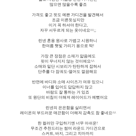
많으면 많을수록 좋죠
가격도 좋고 핏도 예쁜
가디건을 발견해서
조금 이른듯싶지만
이거 꼭 하셔야 한다고,
자꾸 서두르게 되는 옷이네요^^;;
린넨 혼용 원사로 가볍고 시원하니
한여름 햇빛 가리기 용으로 딱!
가장 큰 장점은 소재가 얇음에도
핏이 무너지지 않는 것이에요^^
소매와 밑단 시보리가 탄탄하게 잡혀서
단추를 다 잠궈도-열어도 깔끔해요
반면에 바디와 소매 사이즈가 여유 있으니
이너를 입어도 답답하지 않고
바람도 잘 통하는 거 있죠
또 원단의 비침이 더해져 레이어드가 예뻤어요
린넨의 은은함을 살리면서
레이온의 부드러운 매끈함이 더해져 감촉도 참 좋네요^^
한 컬러만 구입하기엔 너무 아쉬운!
무조건 추천드리는 썸머 라운드 가디건으로
스커트, 바지, 그리고 치마까지