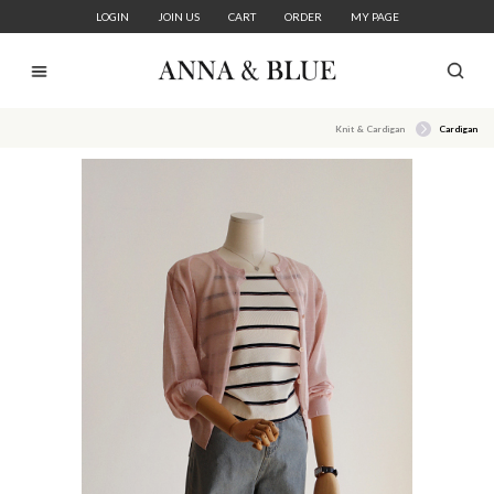
LOGIN
JOIN US
CART
ORDER
MY PAGE
Knit & Cardigan
Cardigan