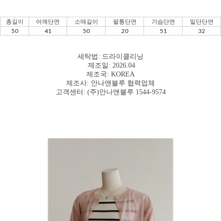
총길이
어깨단면
소매길이
팔통단면
가슴단면
밑단단면
50
41
50
20
51
32
세탁법: 드라이클리닝
제조일: 2026.04
제조국: KOREA
제조사: 안나앤블루 협력업체
고객센터: (주)안나앤블루 1544-9574