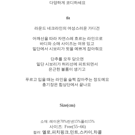
다양하게 코디하세요
fit
라운드 네크라인의 여성스러운 가디건
어깨선을 따라 자연스레 흐르는 라인으로
바디와 소매 사이즈는 여유 있고
밑단에서 시보리가 핏을 예쁘게 잡아줘요
단추를 모두 닫으면
밑단 시보리가 허리선에 피트되면서
은근한 볼륨이 생기고
푸르고 입을 때는 라인을 슬쩍 잡아주는 정도예요
총기장은 힙상단에서 끝나요
Size(cm)
소재: 레이온70%린넨15%폴리15%
사이즈: Free(55~66)
옐로,피치핑크,민트,스카이,차콜
컬러: