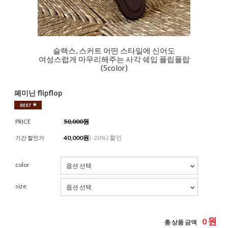
슬랙스, 스커트 어떤 스타일에 신어도
여성스럽게 마무리해주는 사각 쉐입 플립플랍
(5color)
페미닌 flipflop
50,000원
PRICE
40,000
원
(-
20%
) 할인
기간 할인가
color
size
원
0
총 상품 금액