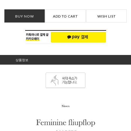
BUY NOW
ADD TO CART
WISH LIST
상품정보