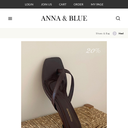
LOGIN
JOIN US
CART
ORDER
MY PAGE
Shoes & Bag
Heel