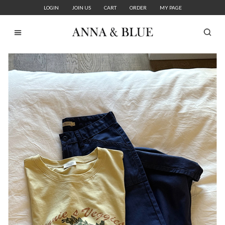
LOGIN
JOIN US
CART
ORDER
MY PAGE