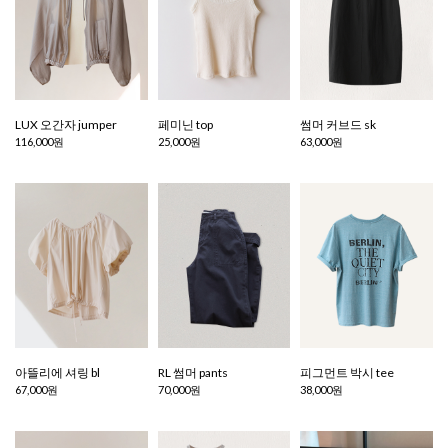
LUX 오간자 jumper
페미닌 top
썸머 커브드 sk
116,000원
25,000원
63,000원
아뜰리에 셔링 bl
RL 썸머 pants
피그먼트 박시 tee
67,000원
70,000원
38,000원