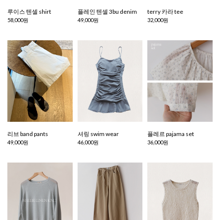
루이스 텐셀 shirt
플레인 텐셀 3bu denim
terry 카라 tee
58,000원
49,000원
32,000원
리브 band pants
셔링 swim wear
플레르 pajama set
49,000원
46,000원
36,000원