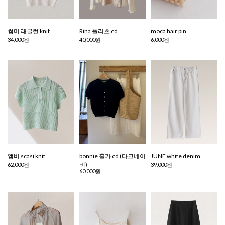
썸머 래글런 knit
Rina 플리츠 cd
moca hair pin
34,000원
40,000원
6,000원
앰버 scasi knit
bonnie 홀가 cd (다크네이
JUNE white denim
비)
62,000원
39,000원
60,000원