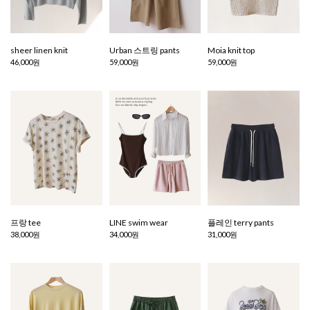
sheer linen knit
Urban 스트링 pants
Moia knit top
46,000원
59,000원
59,000원
프랑 tee
LINE swim wear
플레인 terry pants
38,000원
34,000원
31,000원