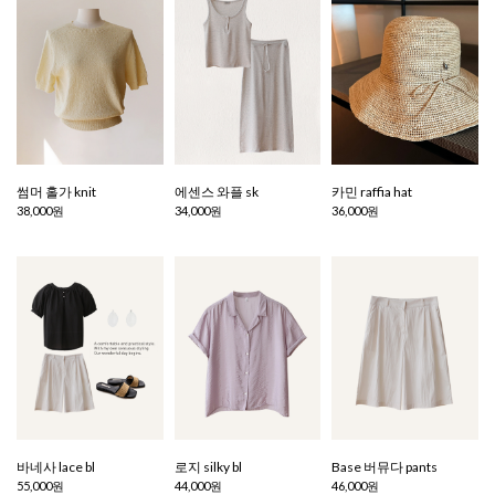
썸머 홀가 knit
에센스 와플 sk
카민 raffia hat
38,000원
34,000원
36,000원
바네사 lace bl
로지 silky bl
Base 버뮤다 pants
55,000원
44,000원
46,000원